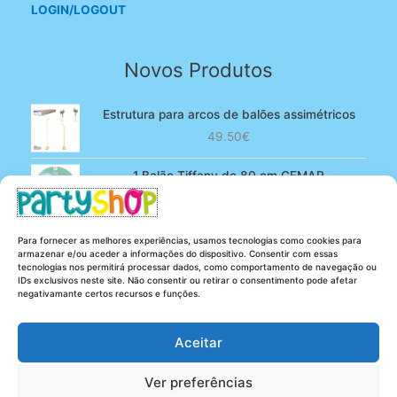
LOGIN/LOGOUT
Novos Produtos
Estrutura para arcos de balões assimétricos
49.50
€
1 Balão Tiffany de 80 cm GEMAR
O
O
4.90
€
3.80
€
preço
preço
original
atual
100 Balões Rosa bebé de 13 cm GEMAR -
Para fornecer as melhores experiências, usamos tecnologias como cookies para
era:
é:
Powder pink
armazenar e/ou aceder a informações do dispositivo. Consentir com essas
4.90€.
3.80€.
tecnologias nos permitirá processar dados, como comportamento de navegação ou
O
O
5.25
€
4.20
€
IDs exclusivos neste site. Não consentir ou retirar o consentimento pode afetar
preço
preço
negativamante certos recursos e funções.
original
atual
era:
é:
Aceitar
5.25€.
4.20€.
Ver preferências