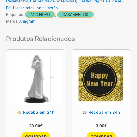
Casamentos
,
Despedida de Solteiros(as)
,
Festas Originais e Ideias
,
Foil Licenciados
,
Natal
,
Verão
Etiquetas:
ANO NOVO
,
CASAMENTOS
Marca:
Anagram
Produtos Relacionados
Receba em 24h
Receba em 24h
23.90
€
3.90
€