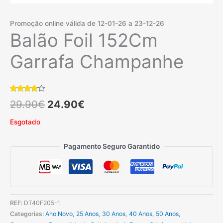
Promoção online válida de 12-01-26 a 23-12-26
Balão Foil 152Cm
Garrafa Champanhe
Classificado
6
O
O
29.90
€
24.90
€
com
3.67
em 5
com
preço
preço
Esgotado
base em
classificações
de
original
atual
clientes
Pagamento Seguro Garantido
era:
é:
29.90€.
24.90€.
REF:
DT40F205-1
Categorias:
Ano Novo
,
25 Anos
,
30 Anos
,
40 Anos
,
50 Anos
,