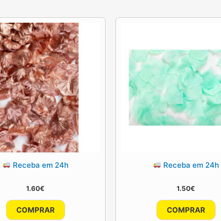
options
may
be
chosen
on
the
product
page
Receba em 24h
Receba em 24h
1.60
€
1.50
€
COMPRAR
COMPRAR