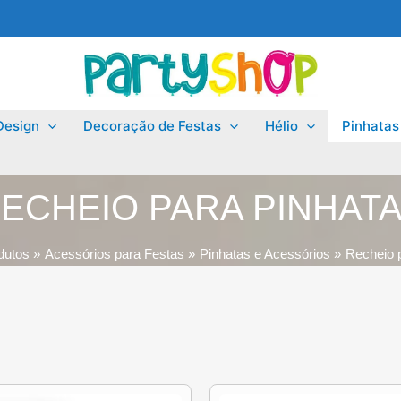
Design
Decoração de Festas
Hélio
Pinhatas
ECHEIO PARA PINHAT
dutos
Acessórios para Festas
Pinhatas e Acessórios
Recheio 