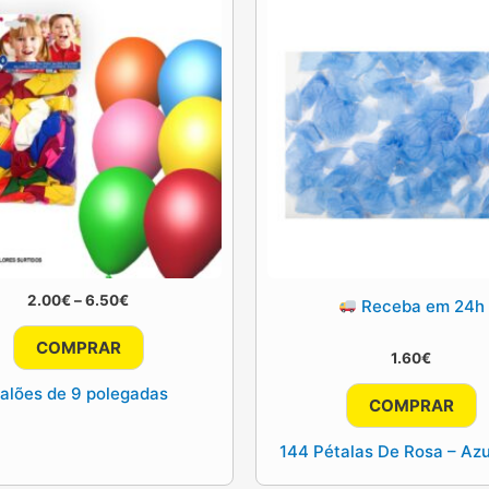
Price
2.00
€
–
6.50
€
Receba em 24h
range:
This
2.00€
COMPRAR
through
1.60
€
product
6.50€
has
alões de 9 polegadas
COMPRAR
multiple
variants.
144 Pétalas De Rosa – Azu
The