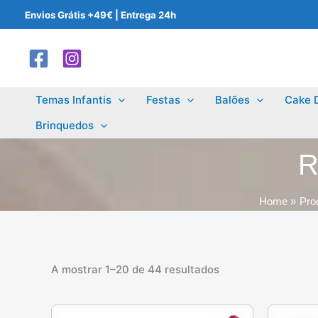
Skip
Envios Grátis +49€ | Entrega 24h
to
content
Temas Infantis
Festas
Balões
Cake 
Brinquedos
R
Home
Pro
A mostrar 1–20 de 44 resultados