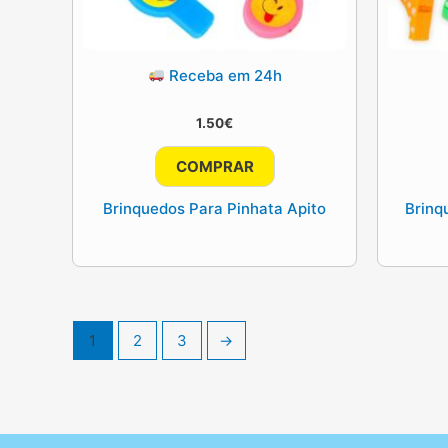
Receba em 24h
1.50
€
COMPRAR
Brinquedos Para Pinhata Apito
Brinq
1
2
3
→