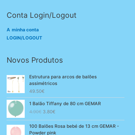
Conta Login/Logout
A minha conta
LOGIN/LOGOUT
Novos Produtos
Estrutura para arcos de balões
assimétricos
49.50
€
1 Balão Tiffany de 80 cm GEMAR
O
O
4.90
€
3.80
€
preço
preço
original
atual
100 Balões Rosa bebé de 13 cm GEMAR -
era:
é:
Powder pink