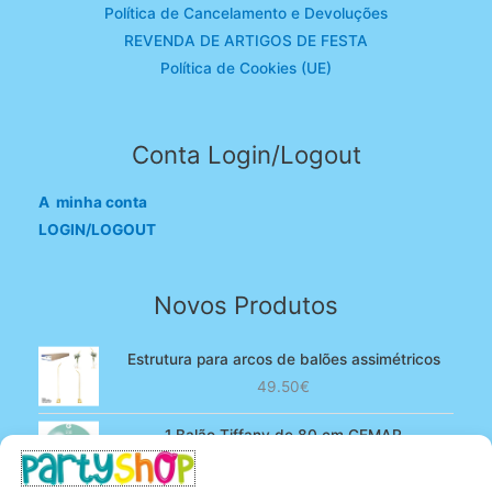
Política de Cancelamento e Devoluções
REVENDA DE ARTIGOS DE FESTA
Política de Cookies (UE)
Conta Login/Logout
A minha conta
LOGIN/LOGOUT
Novos Produtos
Estrutura para arcos de balões assimétricos
49.50
€
1 Balão Tiffany de 80 cm GEMAR
O
O
4.90
€
3.80
€
preço
preço