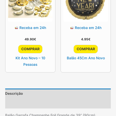
Receba em 24h
Receba em 24h
49.90
€
4.95
€
COMPRAR
COMPRAR
Kit Ano Novo – 10
Balão 45Cm Ano Novo
Pessoas
Descrição
Informação adicional
Balão Garrafa Champanhe Foil Grande de 39” (90cm) ,