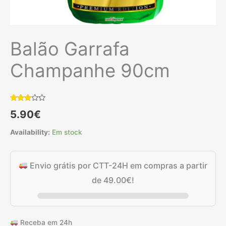
Balão Garrafa
Champanhe 90cm
Classificado
1
5.90
€
com
3.00
em 5
Availability:
Em stock
com
base
em
classificação
de
Envio grátis por CTT-24H em compras a partir
cliente
de
49.00
€
!
Receba em 24h