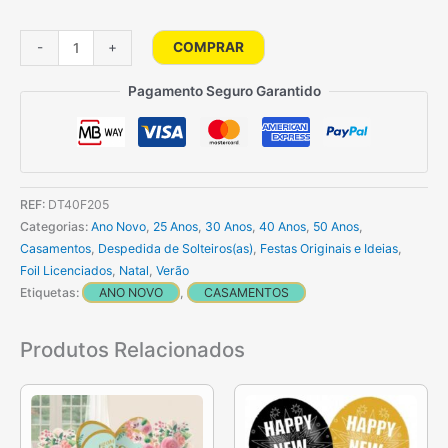
Quantidade
COMPRAR
-
+
de
Balão
Pagamento Seguro Garantido
Garrafa
Champanhe
90cm
REF:
DT40F205
Categorias:
Ano Novo
,
25 Anos
,
30 Anos
,
40 Anos
,
50 Anos
,
Casamentos
,
Despedida de Solteiros(as)
,
Festas Originais e Ideias
,
Foil Licenciados
,
Natal
,
Verão
Etiquetas:
ANO NOVO
,
CASAMENTOS
Produtos Relacionados