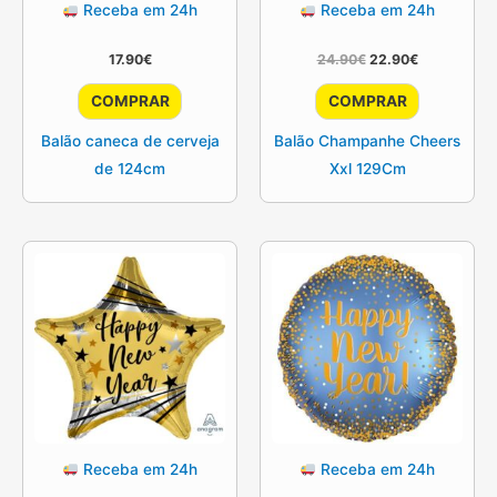
Receba em 24h
Receba em 24h
O
O
17.90
€
24.90
€
22.90
€
preço
preço
original
atual
COMPRAR
COMPRAR
era:
é:
24.90€.
22.90€.
Balão caneca de cerveja
Balão Champanhe Cheers
de 124cm
Xxl 129Cm
Receba em 24h
Receba em 24h