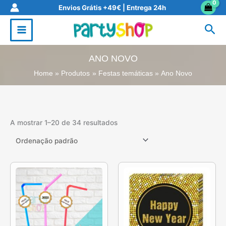
Skip
Envios Grátis +49€ | Entrega 24h
to
Sea
content
ANO NOVO
Home
Produtos
Festas temáticas
Ano Novo
A mostrar 1–20 de 34 resultados