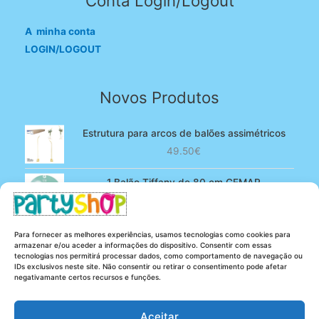
Conta Login/Logout
A minha conta
LOGIN/LOGOUT
Novos Produtos
Estrutura para arcos de balões assimétricos
49.50
€
1 Balão Tiffany de 80 cm GEMAR
O
O
4.90
€
3.80
€
preço
preço
original
atual
100 Balões Rosa bebé de 13 cm GEMAR -
Para fornecer as melhores experiências, usamos tecnologias como cookies para
era:
é:
Powder pink
armazenar e/ou aceder a informações do dispositivo. Consentir com essas
4.90€.
3.80€.
tecnologias nos permitirá processar dados, como comportamento de navegação ou
O
O
5.25
€
4.20
€
IDs exclusivos neste site. Não consentir ou retirar o consentimento pode afetar
preço
preço
negativamante certos recursos e funções.
original
atual
era:
é:
Aceitar
5.25€.
4.20€.