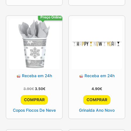
Preço Online
Receba em 24h
Receba em 24h
O
O
3.90
€
3.50
€
4.90
€
preço
preço
original
atual
COMPRAR
COMPRAR
era:
é:
3.90€.
3.50€.
Copos Flocos De Neve
Grinalda Ano Novo