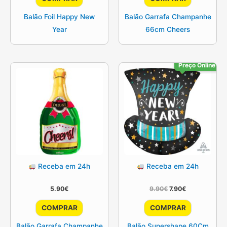
Balão Foil Happy New
Balão Garrafa Champanhe
Year
66cm Cheers
Preço Online
Receba em 24h
Receba em 24h
O
O
5.90
€
9.90
€
7.90
€
preço
preço
original
atual
COMPRAR
COMPRAR
era:
é:
9.90€.
7.90€.
Balão Garrafa Champanhe
Balão Supershape 60Cm