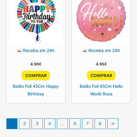
Receba em 24h
Receba em 24h
4.90
€
4.95
€
COMPRAR
COMPRAR
Balão Foil 45Cm Happy
Balão Foil 45Cm Hello
Birthday
World Rosa
1
2
3
4
…
6
7
8
→