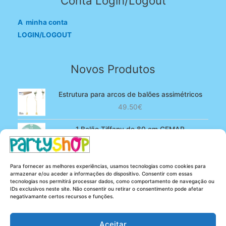
Conta Login/Logout
A minha conta
LOGIN/LOGOUT
Novos Produtos
Estrutura para arcos de balões assimétricos
49.50
€
1 Balão Tiffany de 80 cm GEMAR
O
O
4.90
€
3.80
€
preço
preço
original
atual
100 Balões Rosa bebé de 13 cm GEMAR -
Para fornecer as melhores experiências, usamos tecnologias como cookies para
era:
é:
Powder pink
armazenar e/ou aceder a informações do dispositivo. Consentir com essas
4.90€.
3.80€.
tecnologias nos permitirá processar dados, como comportamento de navegação ou
O
O
5.25
€
4.20
€
IDs exclusivos neste site. Não consentir ou retirar o consentimento pode afetar
preço
preço
negativamante certos recursos e funções.
original
atual
era:
é:
Aceitar
5.25€.
4.20€.