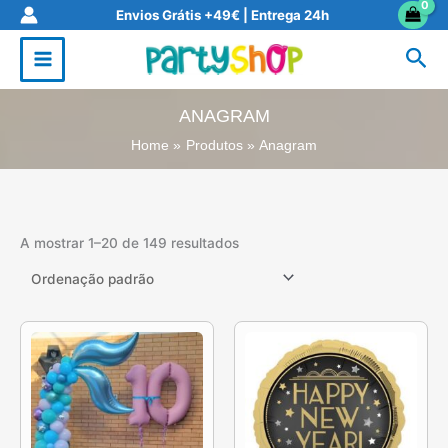
Skip
Envios Grátis +49€ | Entrega 24h
to
Sea
content
ANAGRAM
Home
Produtos
Anagram
A mostrar 1–20 de 149 resultados