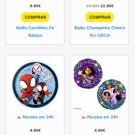
O
O
9.90
€
24.90
€
22.90
€
preço
preço
original
atual
COMPRAR
COMPRAR
era:
é:
24.90€.
22.90€.
Balão Cavalinho De
Balão Champanhe Cheers
Baloiço
Xxl 129Cm
Receba em 24h
Receba em 24h
4.90
€
4.90
€