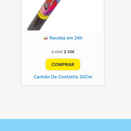
Receba em 24h
O
O
3.00
€
2.10
€
preço
preço
original
atual
COMPRAR
era:
é:
3.00€.
2.10€.
Canhão De Confettis 30Cm