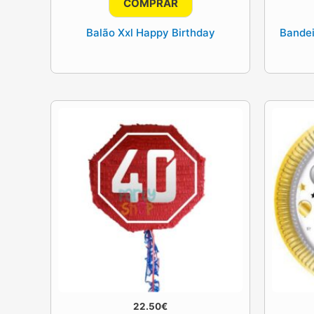
COMPRAR
era:
é:
9.90€.
7.90€.
Balão Xxl Happy Birthday
Bandei
22.50
€