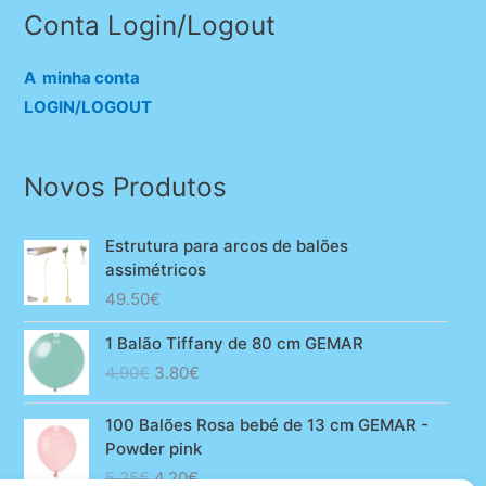
Conta Login/Logout
A minha conta
LOGIN/LOGOUT
Novos Produtos
Estrutura para arcos de balões
assimétricos
49.50
€
1 Balão Tiffany de 80 cm GEMAR
O
O
4.90
€
3.80
€
preço
preço
original
atual
100 Balões Rosa bebé de 13 cm GEMAR -
era:
é:
Powder pink
4.90€.
3.80€.
O
O
5.25
€
4.20
€