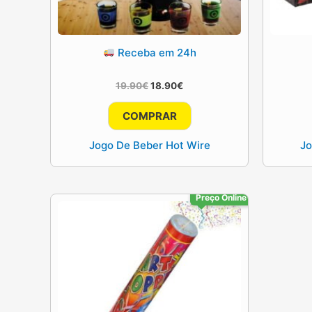
Receba em 24h
O
O
19.90
€
18.90
€
preço
preço
original
atual
COMPRAR
era:
é:
19.90€.
18.90€.
Jogo De Beber Hot Wire
Jo
Preço Online