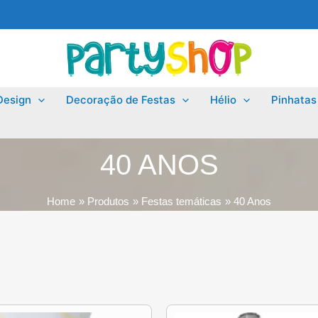
Design
Decoração de Festas
Hélio
Pinhatas
40 ANOS
Home
Produtos
Festas temáticas
40 Anos