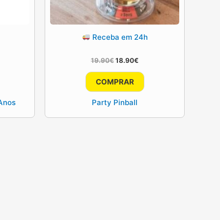
Receba em 24h
O
O
19.90
€
18.90
€
ço
preço
preço
al
original
atual
COMPRAR
era:
é:
90€.
19.90€.
18.90€.
 Anos
Party Pinball