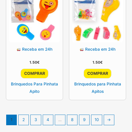
Receba em 24h
Receba em 24h
1.50
€
1.50
€
COMPRAR
COMPRAR
Brinquedos Para Pinhata
Brinquedos para Pinhata
Apito
Apitos
1
2
3
4
…
8
9
10
→