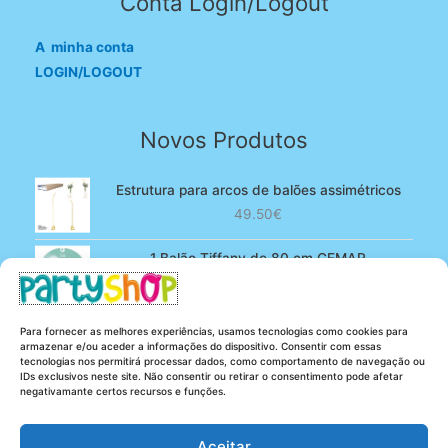
Conta Login/Logout
A minha conta
LOGIN/LOGOUT
Novos Produtos
Estrutura para arcos de balões assimétricos
49.50
€
1 Balão Tiffany de 80 cm GEMAR
O
O
4.90
€
3.80
€
preço
preço
original
atual
100 Balões Rosa bebé de 13 cm GEMAR -
Para fornecer as melhores experiências, usamos tecnologias como cookies para
era:
é:
Powder pink
armazenar e/ou aceder a informações do dispositivo. Consentir com essas
4.90€.
3.80€.
tecnologias nos permitirá processar dados, como comportamento de navegação ou
O
O
5.25
€
4.20
€
IDs exclusivos neste site. Não consentir ou retirar o consentimento pode afetar
preço
preço
negativamante certos recursos e funções.
original
atual
era:
é:
Aceitar