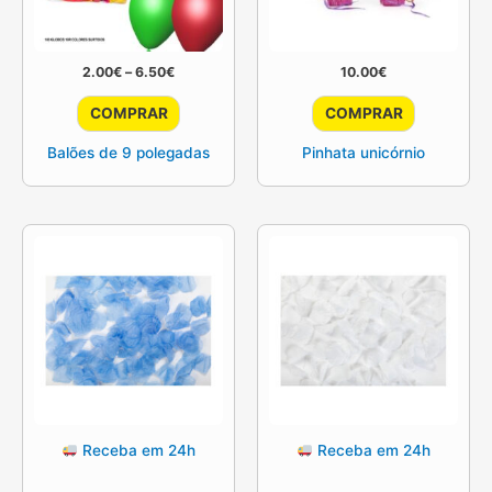
Price
2.00
€
–
6.50
€
10.00
€
range:
This
2.00€
COMPRAR
COMPRAR
through
product
6.50€
Balões de 9 polegadas
Pinhata unicórnio
has
multiple
variants.
The
options
may
be
chosen
on
the
product
Receba em 24h
Receba em 24h
page