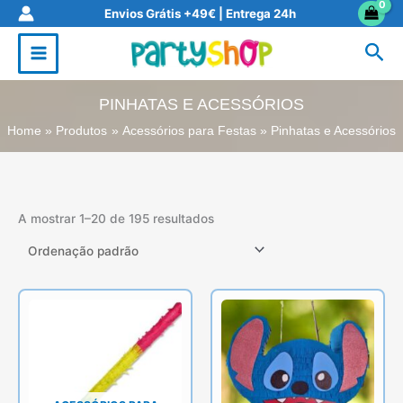
Skip
Envios Grátis +49€ | Entrega 24h
to
Sea
content
PINHATAS E ACESSÓRIOS
Home
Produtos
Acessórios para Festas
Pinhatas e Acessórios
A mostrar 1–20 de 195 resultados