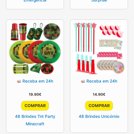
Emergência
Surprise
Receba em 24h
Receba em 24h
19.90
€
14.90
€
COMPRAR
COMPRAR
48 Brindes Tnt Party
48 Brindes Unicórnio
Minecraft