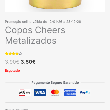
Promoção online válida de 12-01-26 a 23-12-26
Copos Cheers
Metalizados
Classificado
1
O
O
3.90
€
3.50
€
com
4.00
em 5 com
base em
preço
preço
Esgotado
classificação
de cliente
original
atual
Pagamento Seguro Garantido
era:
é:
3.90€.
3.50€.