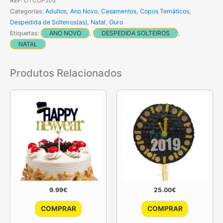
REF:
DTCOP202
Categorias:
Adultos
,
Ano Novo
,
Casamentos
,
Copos Temáticos
,
Despedida de Solteiros(as)
,
Natal
,
Ouro
Etiquetas:
ANO NOVO
,
DESPEDIDA SOLTEIROS
,
NATAL
Produtos Relacionados
9.99
€
25.00
€
COMPRAR
COMPRAR