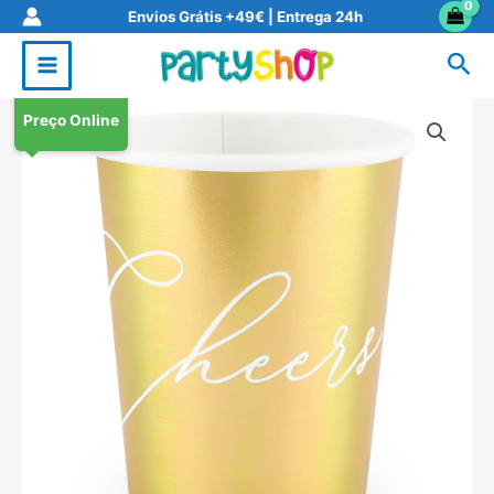
Skip
Envios Grátis +49€ | Entrega 24h
to
Sea
content
Preço Online