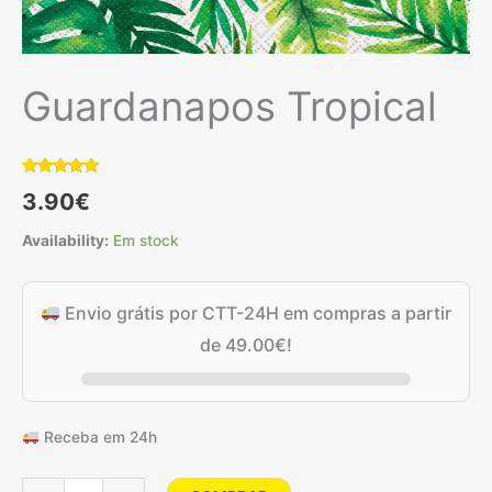
Guardanapos Tropical
Classificado
1
3.90
€
com
5.00
em 5 com
base em
Availability:
Em stock
classificação
de cliente
Envio grátis por CTT-24H em compras a partir
de
49.00
€
!
Receba em 24h
Quantidade