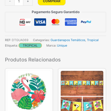
COMPRAR
-
+
de
Guardanapos
Pagamento Seguro Garantido
Tropical
REF:
DTGUA069
Categorias:
Guardanapos Temáticos
,
Tropical
Etiqueta:
TROPICAL
Marca:
Unique
Produtos Relacionados