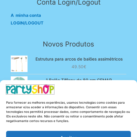
Conta Login/Logout
A minha conta
LOGIN/LOGOUT
Novos Produtos
Estrutura para arcos de balões assimétricos
49.50
€
1 Balão Tiffany de 80 cm GEMAR
O
O
4.90
€
3.80
€
preço
preço
original
atual
100 Balões Rosa bebé de 13 cm GEMAR -
Para fornecer as melhores experiências, usamos tecnologias como cookies para
era:
é:
Powder pink
armazenar e/ou aceder a informações do dispositivo. Consentir com essas
4.90€.
3.80€.
tecnologias nos permitirá processar dados, como comportamento de navegação ou
O
O
5.25
€
4.20
€
IDs exclusivos neste site. Não consentir ou retirar o consentimento pode afetar
preço
preço
negativamante certos recursos e funções.
original
atual
era:
é: