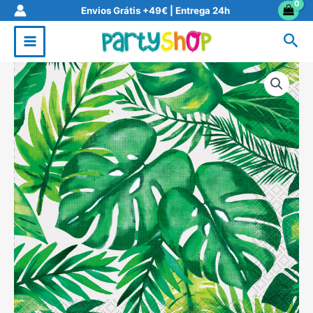
Skip
Envios Grátis +49€ | Entrega 24h
to
Sea
content