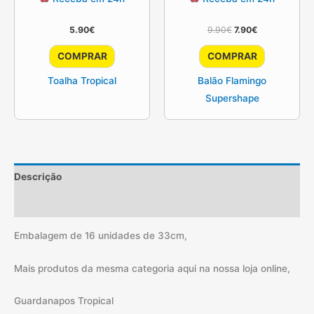
O
O
5.90
€
9.90
€
7.90
€
preço
preço
original
atual
COMPRAR
COMPRAR
era:
é:
9.90€.
7.90€.
Toalha Tropical
Balão Flamingo
Supershape
Descrição
Informação adicional
Embalagem de 16 unidades de 33cm,
Mais produtos da mesma categoria aqui na nossa loja online,
Guardanapos Tropical