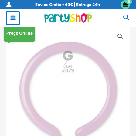
Skip
Envios Grátis +49€ | Entrega 24h
to
Sea
content
Preço Online