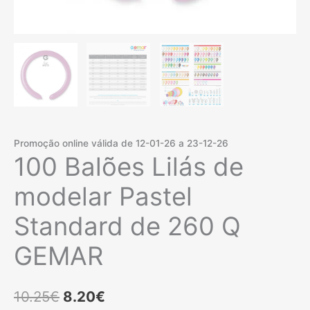
Promoção online válida de 12-01-26 a 23-12-26
100 Balões Lilás de
modelar Pastel
Standard de 260 Q
GEMAR
O
O
10.25
€
8.20
€