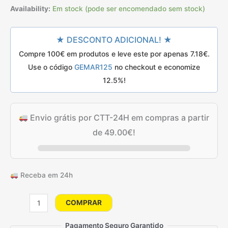
preço
preço
Availability:
Em stock (pode ser encomendado sem stock)
original
atual
★ DESCONTO ADICIONAL! ★
era:
é:
Compre 100€ em produtos e leve este por apenas
7.18
€
.
10.25€.
8.20€.
Use o código
GEMAR125
no checkout e economize
12.5%!
Envio grátis por CTT-24H em compras a partir
de
49.00
€
!
Receba em 24h
Quantidade
COMPRAR
de
100
Pagamento Seguro Garantido