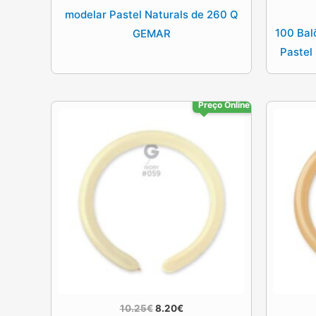
modelar Pastel Naturals de 260 Q
100 Bal
GEMAR
Pastel
Preço Online
O
O
10.25
€
8.20
€