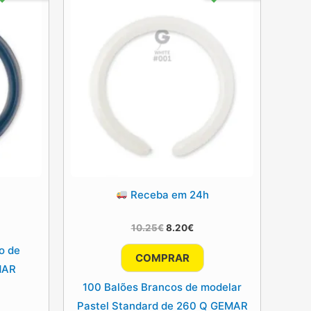
Receba em 24h
ço
l
O
O
10.25
€
8.20
€
0€.
preço
preço
o de
original
atual
COMPRAR
era:
é:
MAR
10.25€.
8.20€.
100 Balões Brancos de modelar
Pastel Standard de 260 Q GEMAR