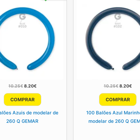
O
O
O
O
10.25
€
8.20
€
10.25
€
8.20
€
preço
preço
preço
pre
original
atual
original
atua
COMPRAR
COMPRAR
era:
é:
era:
é:
10.25€.
8.20€.
10.25€.
8.2
alões Azuis de modelar de
100 Balões Azul Marinh
260 Q GEMAR
modelar de 260 Q GE