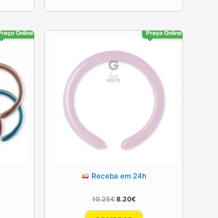
Preço Online
Preço Online
Receba em 24h
O
O
10.25
€
8.20
€
ço
preço
preço
al
original
atual