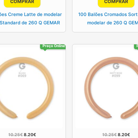
COMPRAR
COMPRAR
era:
é:
era:
é:
10.25€.
8.20€.
22.00€.
17.
ões Creme Latte de modelar
100 Balões Cromados Sort
 Standard de 260 Q GEMAR
modelar de 260 Q GE
Preço Online
O
O
O
O
10.25
€
8.20
€
10.25
€
8.20
€