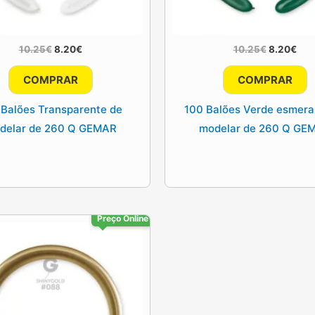
O
O
O
O
10.25
€
8.20
€
10.25
€
8.20
€
preço
preço
preço
pre
original
atual
original
atua
COMPRAR
COMPRAR
era:
é:
era:
é:
10.25€.
8.20€.
10.25€.
8.2
 Balões Transparente de
100 Balões Verde esmera
delar de 260 Q GEMAR
modelar de 260 Q GE
Preço Online