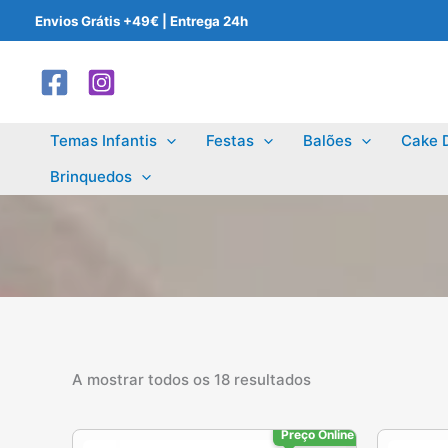
Skip
Envios Grátis +49€ | Entrega 24h
to
content
Temas Infantis
Festas
Balões
Cake 
Brinquedos
A mostrar todos os 18 resultados
Preço Online