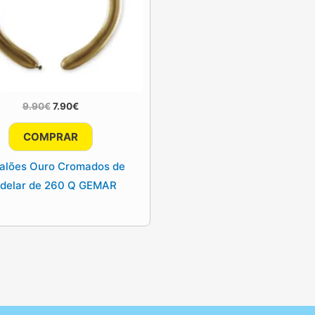
O
O
9.90
€
7.90
€
preço
preço
original
atual
COMPRAR
era:
é:
9.90€.
7.90€.
alões Ouro Cromados de
delar de 260 Q GEMAR