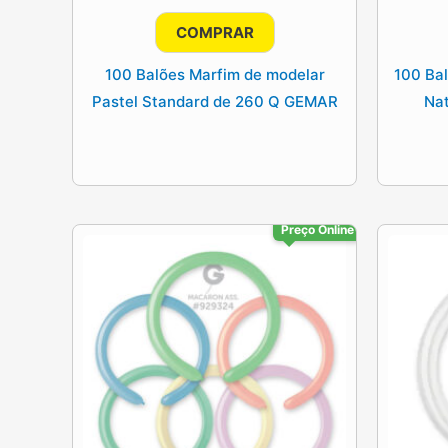
preço
preço
original
atual
COMPRAR
era:
é:
10.25€.
8.20€.
100 Balões Marfim de modelar
100 Bal
Pastel Standard de 260 Q GEMAR
Na
Preço Online