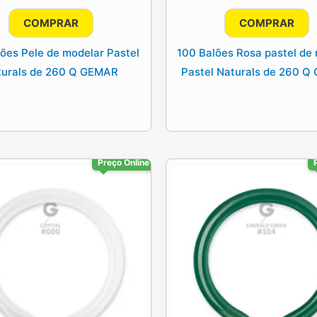
preço
preço
preço
pre
original
atual
original
atua
COMPRAR
COMPRAR
era:
é:
era:
é:
10.25€.
8.20€.
10.25€.
8.2
ões Pele de modelar Pastel
100 Balões Rosa pastel de
turals de 260 Q GEMAR
Pastel Naturals de 260 
Preço Online