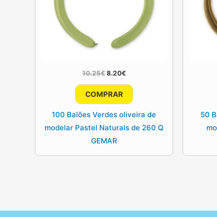
O
O
10.25
€
8.20
€
preço
preço
original
atual
COMPRAR
era:
é:
10.25€.
8.20€.
100 Balões Verdes oliveira de
50 B
modelar Pastel Naturals de 260 Q
mo
GEMAR