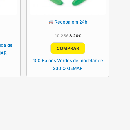
Receba em 24h
ço
l
O
O
10.25
€
8.20
€
0€.
preço
preço
lda de
original
atual
COMPRAR
era:
é:
MAR
10.25€.
8.20€.
100 Balões Verdes de modelar de
260 Q GEMAR