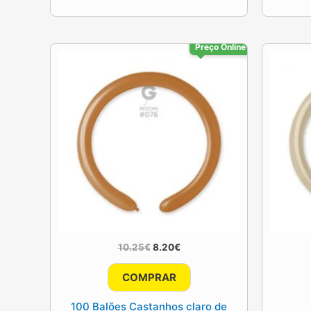
Preço Online
O
O
10.25
€
8.20
€
preço
preço
original
atual
COMPRAR
era:
é:
10.25€.
8.20€.
100 Balões Castanhos claro de