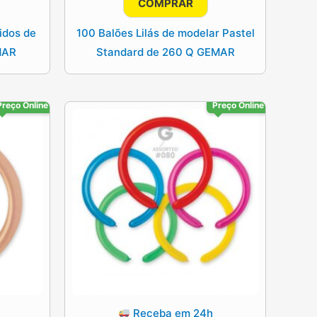
COMPRAR
era:
é:
60€.
10.25€.
8.20€.
idos de
100 Balões Lilás de modelar Pastel
MAR
Standard de 260 Q GEMAR
Preço Online
Preço Online
Receba em 24h