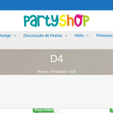
Design
Decoração de Festas
Hélio
Pinhatas
D4
Home
Produtos
D4
Preço Online