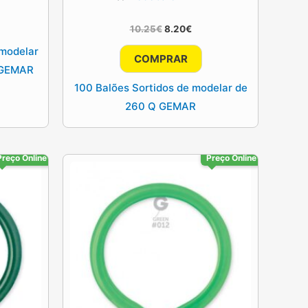
ço
l
O
O
10.25
€
8.20
€
0€.
preço
preço
 modelar
original
atual
COMPRAR
era:
é:
Q GEMAR
10.25€.
8.20€.
100 Balões Sortidos de modelar de
260 Q GEMAR
Preço Online
Preço Online