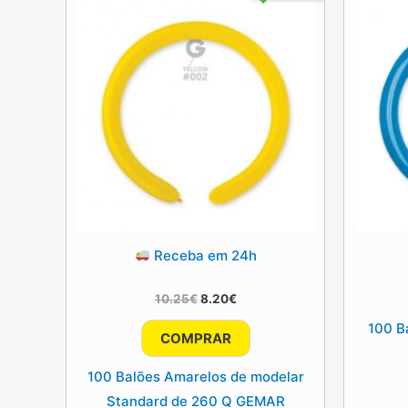
Receba em 24h
O
O
10.25
€
8.20
€
preço
preço
100 B
original
atual
COMPRAR
era:
é:
10.25€.
8.20€.
100 Balões Amarelos de modelar
Standard de 260 Q GEMAR