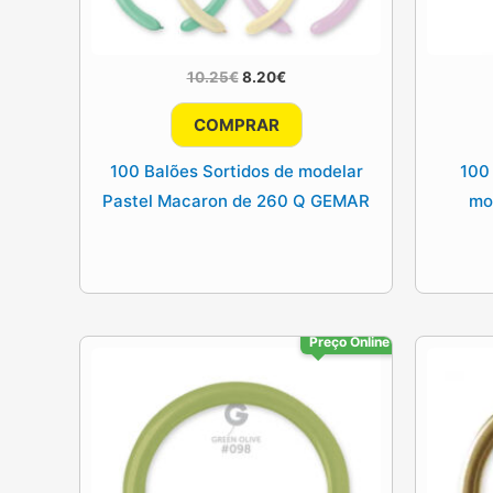
O
O
10.25
€
8.20
€
preço
preço
original
atual
COMPRAR
era:
é:
10.25€.
8.20€.
100 Balões Sortidos de modelar
100
Pastel Macaron de 260 Q GEMAR
mo
Preço Online