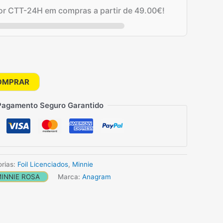
por CTT-24H em compras a partir de
49.00
€
!
OMPRAR
Pagamento Seguro Garantido
rias:
Foil Licenciados
,
Minnie
INNIE ROSA
Marca:
Anagram