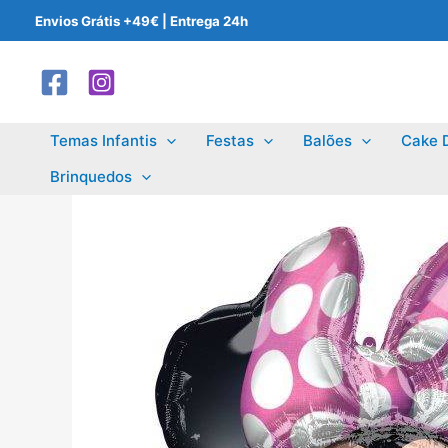
Skip
Envios Grátis +49€ | Entrega 24h
to
content
Temas Infantis
Festas
Balões
Cake 
Brinquedos