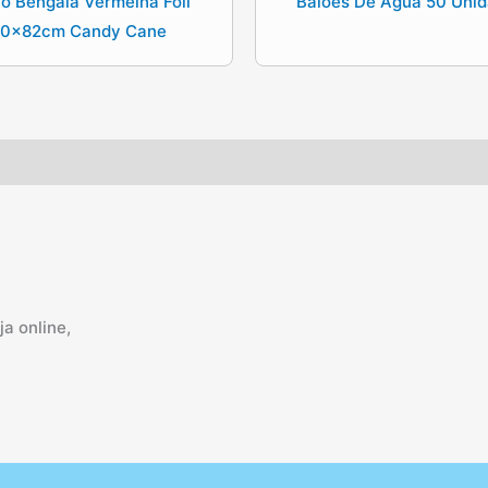
o Bengala Vermelha Foil
Balões De Água 50 Uni
0x82cm Candy Cane
a online,