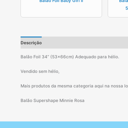
Balão Foil Baby Girl Ii
Balã
5
Descrição
Informação adicional
Balão Foil 34” (53x66cm) Adequado para hélio.
Vendido sem hélio,
Mais produtos da mesma categoria aqui na nossa loj
Balão Supershape Minnie Rosa