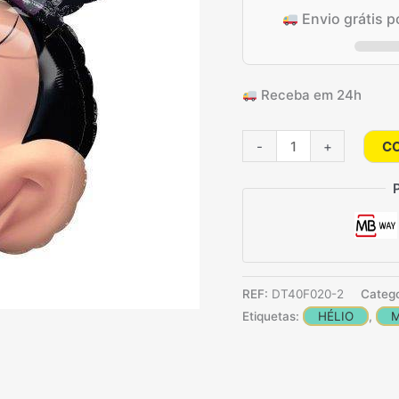
de
Envio grátis 
clientes
Receba em 24h
Quantidade
-
+
C
de
Balão
Supershape
Minnie
Rosa
REF:
DT40F020-2
Catego
Etiquetas:
HÉLIO
,
M