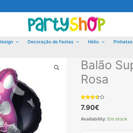
Design
Decoração de Festas
Hélio
Pinhatas
Balão Su
Rosa
Classificado
6
7.90
€
com
3.50
em
5 com
Availability:
Em stock
base
em
classificações