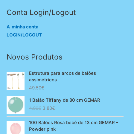
Conta Login/Logout
A minha conta
LOGIN/LOGOUT
Novos Produtos
Estrutura para arcos de balões
assimétricos
49.50
€
1 Balão Tiffany de 80 cm GEMAR
O
O
4.90
€
3.80
€
preço
preço
original
atual
100 Balões Rosa bebé de 13 cm GEMAR -
era:
é:
Powder pink