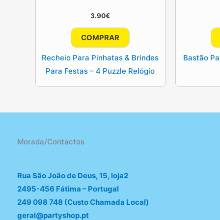
3.90
€
COMPRAR
Recheio Para Pinhatas & Brindes
Bastão Pa
Para Festas – 4 Puzzle Relógio
Morada/Contactos
Rua São João de Deus, 15, loja2
2495-456 Fátima – Portugal
249 098 748 (Custo Chamada Local)
geral@partyshop.pt