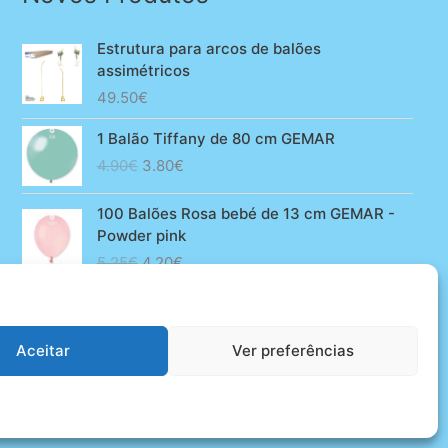
Estrutura para arcos de balões
assimétricos
49.50
€
1 Balão Tiffany de 80 cm GEMAR
O
O
4.90
€
3.80
€
preço
preço
original
atual
100 Balões Rosa bebé de 13 cm GEMAR -
era:
é:
Powder pink
4.90€.
3.80€.
O
O
5.25
€
4.20
€
preço
preço
original
atual
era:
é:
5.25€.
4.20€.
Aceitar
Ver preferências