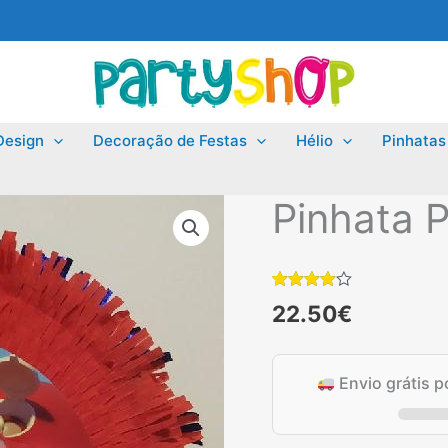
Design
Decoração de Festas
Hélio
Pinhatas
Pinhata 
Classificado
1
22.50
€
com
4.00
em 5 com
base em
classificação
de cliente
Envio grátis 