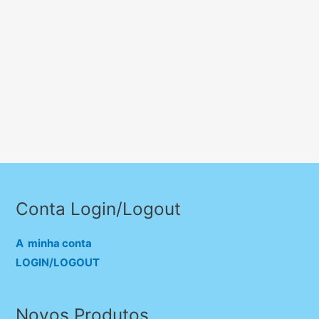
Conta Login/Logout
A minha conta
LOGIN/LOGOUT
Novos Produtos