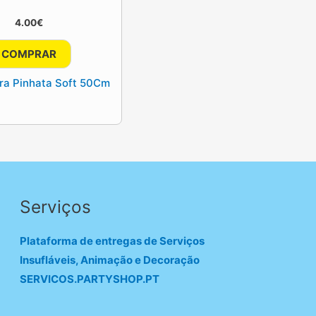
4.00
€
COMPRAR
ra Pinhata Soft 50Cm
Serviços
Plataforma de entregas de Serviços
Insufláveis, Animação e Decoração
SERVICOS.PARTYSHOP.PT