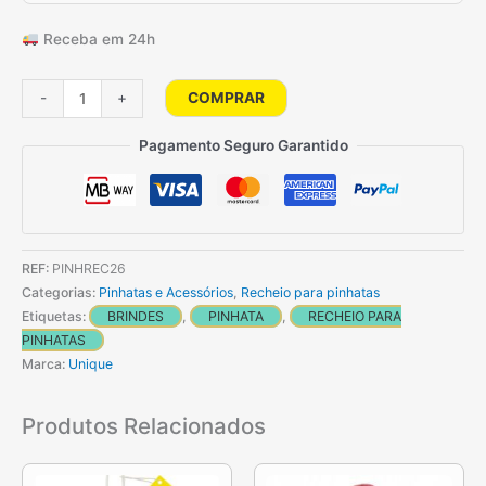
Receba em 24h
Quantidade
COMPRAR
-
+
de
Recheio
Pagamento Seguro Garantido
Para
Pinhatas
&
Brindes
REF:
PINHREC26
Para
Categorias:
Pinhatas e Acessórios
,
Recheio para pinhatas
Festas
Etiquetas:
BRINDES
,
PINHATA
,
RECHEIO PARA
-
PINHATAS
4
Marca:
Unique
Puzzle
Relógio
Produtos Relacionados