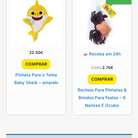
22.50
€
Receba em 24h
COMPRAR
O
O
2.90
€
2.70
€
preço
preço
Pinhata Para o Tema
original
atual
COMPRAR
era:
é:
Baby Shark – amarelo
2.90€.
2.70€.
Recheio Para Pinhatas &
Brindes Para Festas – 6
Narizes E Oculos