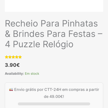
Recheio Para Pinhatas
& Brindes Para Festas –
4 Puzzle Relógio
Classificado
1
3.90
€
com
5.00
em 5 com
base em
Availability:
Em stock
classificação
de cliente
Envio grátis por CTT-24H em compras a partir
de
49.00
€
!