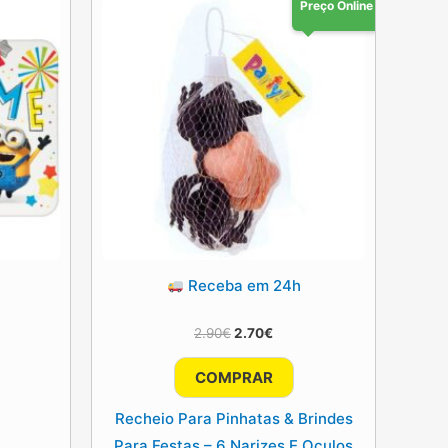
Preço Online
Receba em 24h
O
O
2.90
€
2.70
€
preço
preço
original
atual
COMPRAR
era:
é:
2.90€.
2.70€.
Recheio Para Pinhatas & Brindes
Para Festas – 6 Narizes E Oculos