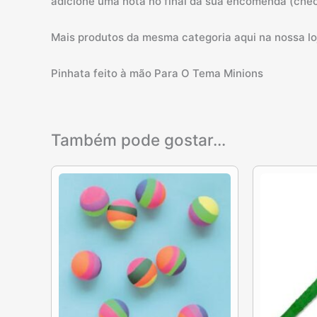
adicione uma nota no final da sua encomenda (chec
Mais produtos da mesma categoria aqui na nossa loj
Pinhata feito à mão Para O Tema Minions
Também pode gostar…