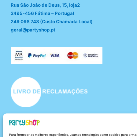
Rua São João de Deus, 15, loja2
2495-456 Fátima – Portugal
249 098 748 (Custo Chamada Local)
geral@partyshop.pt
Para fornecer as melhores experiências, usamos tecnologias como cookies para armaz