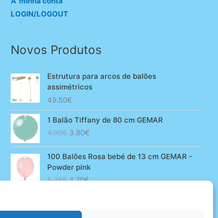
A minha conta
LOGIN/LOGOUT
Novos Produtos
Estrutura para arcos de balões
assimétricos
49.50
€
1 Balão Tiffany de 80 cm GEMAR
O
O
4.90
€
3.80
€
preço
preço
original
atual
100 Balões Rosa bebé de 13 cm GEMAR -
era:
é:
Powder pink
4.90€.
3.80€.
O
O
5.25
€
4.20
€
preço
preço
original
atual
era:
é: