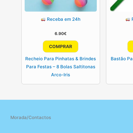
Receba em 24h
R
6.90
€
COMPRAR
Recheio Para Pinhatas & Brindes
Bastão Pa
Para Festas – 8 Bolas Saltitonas
Arco-Iris
Morada/Contactos