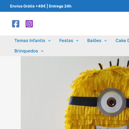
Skip
Envios Grátis +49€ | Entrega 24h
to
content
Temas Infantis
Festas
Balões
Cake 
Brinquedos