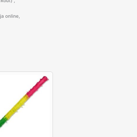
kout) ,
a online,