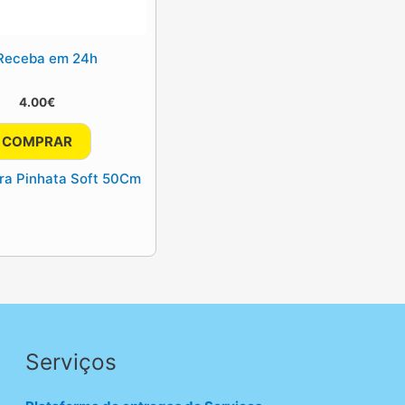
eceba em 24h
4.00
€
COMPRAR
ra Pinhata Soft 50Cm
Serviços