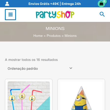
Skip
Envios Grátis +49€ | Entrega 24h
to
Sea
content
MINIONS
Home
Produtos
Minions
A mostrar todos os 16 resultados