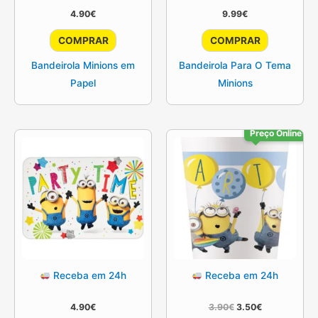
4.90
€
9.99
€
COMPRAR
COMPRAR
Bandeirola Minions em
Bandeirola Para O Tema
Papel
Minions
Preço Online
Receba em 24h
Receba em 24h
O
O
4.90
€
3.90
€
3.50
€
preço
preço