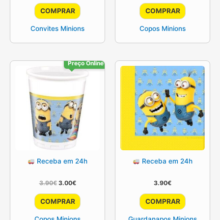
original
atual
COMPRAR
COMPRAR
era:
é:
3.90€.
3.50€.
Convites Minions
Copos Minions
Preço Online
Receba em 24h
Receba em 24h
O
O
3.90
€
3.00
€
3.90
€
preço
preço
original
atual
COMPRAR
COMPRAR
era:
é:
3.90€.
3.00€.
Copos Minions
Guardanapos Minions