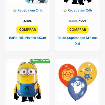
Receba em 24h
Receba em 24h
O
O
4.40
€
9.90
€
7.90
€
preço
preço
original
atual
COMPRAR
COMPRAR
era:
é:
9.90€.
7.90€.
Balão Foil Minions 45Cm
Balão Supershape Minions
Xxl
Preço Online