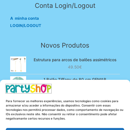
Conta Login/Logout
A minha conta
LOGIN/LOGOUT
Novos Produtos
Estrutura para arcos de balões assimétricos
49.50
€
1 Balão Tiffany de 80 cm GEMAR
O
O
4.90
€
3.80
€
preço
preço
original
atual
100 Balões Rosa bebé de 13 cm GEMAR -
Para fornecer as melhores experiências, usamos tecnologias como cookies para
era:
é:
Powder pink
armazenar e/ou aceder a informações do dispositivo. Consentir com essas
4.90€.
3.80€.
tecnologias nos permitirá processar dados, como comportamento de navegação ou
O
O
5.25
€
4.20
€
IDs exclusivos neste site. Não consentir ou retirar o consentimento pode afetar
preço
preço
negativamante certos recursos e funções.
original
atual
era:
é: