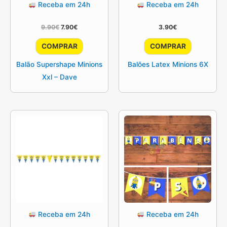
Receba em 24h
Receba em 24h
O
O
9.90
€
7.90
€
3.90
€
preço
preço
original
atual
COMPRAR
COMPRAR
era:
é:
9.90€.
7.90€.
Balão Supershape Minions
Balões Latex Minions 6X
Xxl – Dave
Receba em 24h
Receba em 24h