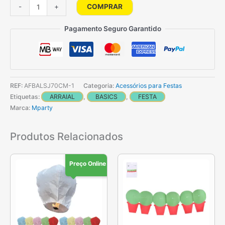
Quantidade
COMPRAR
-
+
de
1
Pagamento Seguro Garantido
Balão
De
São
João
REF:
AFBALSJ70CM-1
Categoria:
Acessórios para Festas
90Cm
Etiquetas:
ARRAIAL
,
BASICS
,
FESTA
-
Marca:
Mparty
Cores
sortidas
Produtos Relacionados
Preço Online