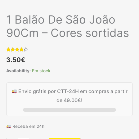
1 Balão De São João
90Cm – Cores sortidas
Classificado
6
3.50
€
com
3.67
em 5
com
Availability:
Em stock
base em
classificações
de
clientes
Envio grátis por CTT-24H em compras a partir
de
49.00
€
!
Receba em 24h