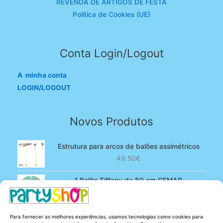
REVENDA DE ARTIGOS DE FESTA
Política de Cookies (UE)
Conta Login/Logout
A minha conta
LOGIN/LOGOUT
Novos Produtos
Estrutura para arcos de balões assimétricos
49.50
€
1 Balão Tiffany de 80 cm GEMAR
O
O
4.90
€
3.80
€
preço
preço
original
atual
100 Balões Rosa bebé de 13 cm GEMAR -
Para fornecer as melhores experiências, usamos tecnologias como cookies para
era:
é: