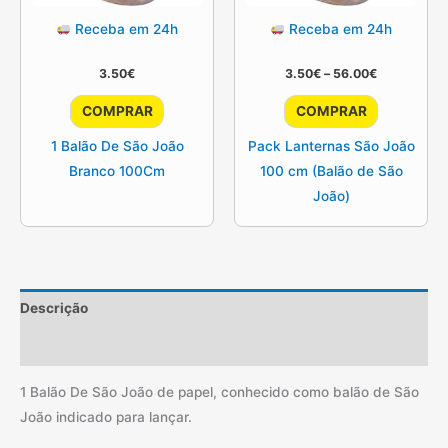
Receba em 24h
Receba em 24h
Price
3.50
€
3.50
€
–
56.00
€
range:
This
3.50€
COMPRAR
COMPRAR
through
product
56.00€
1 Balão De São João
Pack Lanternas São João
has
Branco 100Cm
100 cm (Balão de São
multiple
João)
variants.
The
options
may
be
Descrição
chosen
Informação adicional
on
the
1 Balão De São João de papel, conhecido como balão de São
product
João indicado para lançar.
page