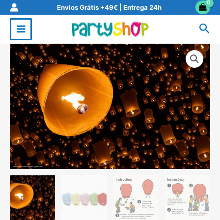
Skip
Envios Grátis +49€ | Entrega 24h
to
Sea
content