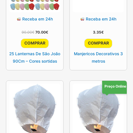
Receba em 24h
Receba em 24h
O
O
90.00
€
70.00
€
3.35
€
preço
preço
original
atual
COMPRAR
COMPRAR
era:
é:
90.00€.
70.00€.
25 Lanternas De São João
Manjericos Decorativos 3
90Cm – Cores sortidas
metros
Preço Online