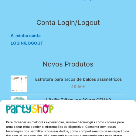
Conta Login/Logout
A minha conta
LOGIN/LOGOUT
Novos Produtos
Estrutura para arcos de balões assimétricos
49.50
€
1 Balão Tiffany de 80 cm GEMAR
O
O
4.90
€
3.80
€
preço
preço
original
atual
100 Balões Rosa bebé de 13 cm GEMAR -
Para fornecer as melhores experiências, usamos tecnologias como cookies para
era:
é:
Powder pink
armazenar e/ou aceder a informações do dispositivo. Consentir com essas
4.90€.
3.80€.
tecnologias nos permitirá processar dados, como comportamento de navegação ou
O
O
5.25
€
4.20
€
IDs exclusivos neste site. Não consentir ou retirar o consentimento pode afetar