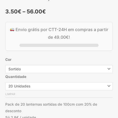
Price
3.50
€
–
56.00
€
range:
Envio grátis por CTT-24H em compras a partir
3.50€
de
49.00
€
!
through
56.00€
Cor
Quantidade
LIMPAR
Pack de 20 lanternas sortidas de 100cm com 20% de
desconto
Só 2.8€ / unidade