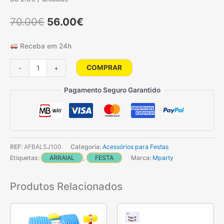
O
O
70.00
€
56.00
€
preço
preço
Receba em 24h
original
atual
Quantidade
COMPRAR
-
+
era:
é:
de
Pack
Pagamento Seguro Garantido
70.00€.
56.00€.
Lanternas
São
João
100
REF:
AFBALSJ100
Categoria:
Acessórios para Festas
cm
Etiquetas:
ARRAIAL
,
FESTA
Marca:
Mparty
(Balão
de
Produtos Relacionados
São
João)