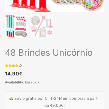
48 Brindes Unicórnio
Classificado
6
14.90
€
com
3.83
em 5 com
base em
Availability:
Em stock
classificações
de
clientes
Envio grátis por CTT-24H em compras a partir
de
49.00
€
!