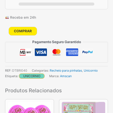
Receba em 24h
Quantidade
COMPRAR
de
Pagamento Seguro Garantido
48
Brindes
Unicórnio
REF:
DTBRI040
Categorias:
Recheio para pinhatas
,
Unicornio
Etiqueta:
UNICORNIO
Marca:
Amscan
Produtos Relacionados