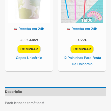
Receba em 24h
Receba em 24h
O
O
3.90
€
3.50
€
5.90
€
preço
preço
original
atual
COMPRAR
COMPRAR
era:
é:
3.90€.
3.50€.
Copos Unicórnio
12 Palhinhas Para Festa
De Unicornio
Descrição
Pack brindes temáticos!