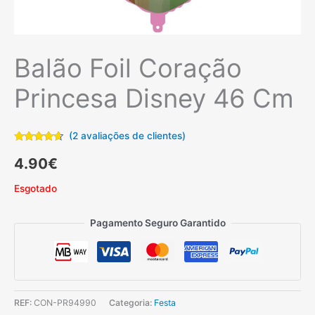
Balão Foil Coração
Princesa Disney 46 Cm
(
2
avaliações de clientes)
Classificado
2
com
4.50
4.90
€
em 5 com
base em
classificações
Esgotado
de
clientes
Pagamento Seguro Garantido
REF:
CON-PR94990
Categoria:
Festa