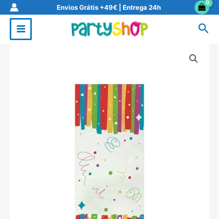
Skip
Envios Grátis +49€ | Entrega 24h
to
Sea
content