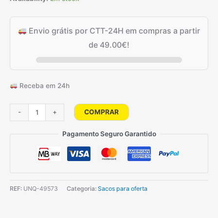
Envio grátis por CTT-24H em compras a partir
de
49.00
€
!
Receba em 24h
Quantidade
COMPRAR
-
+
de
Sacos
Pagamento Seguro Garantido
de
celofane
de
aniversário
REF:
UNQ-49573
Categoria:
Sacos para oferta
com
fitas