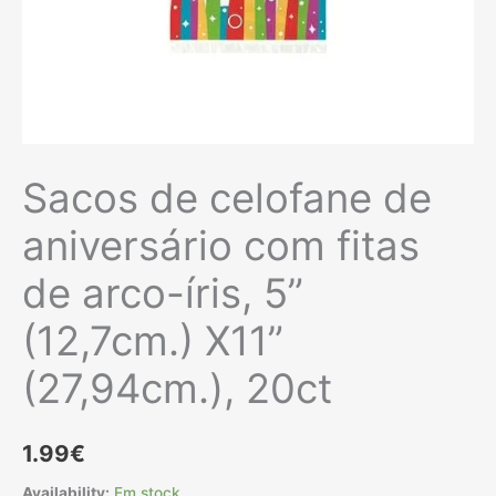
Sacos de celofane de
aniversário com fitas
de arco-íris, 5”
(12,7cm.) X11”
(27,94cm.), 20ct
1.99
€
Availability:
Em stock