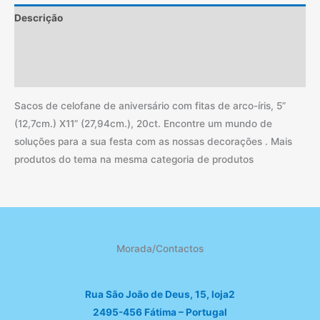
de
Descrição
arco-
íris,
Informação adicional
5''
(12,7cm.)
Avaliações (0)
X11''
Sacos de celofane de aniversário com fitas de arco-íris, 5”
(27,94cm.),
(12,7cm.) X11” (27,94cm.), 20ct. Encontre um mundo de
20ct
soluções para a sua festa com as nossas decorações . Mais
produtos do tema na mesma categoria de produtos
Morada/Contactos
Rua São João de Deus, 15, loja2
2495-456 Fátima – Portugal