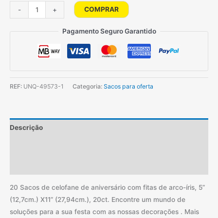
Quantidade
COMPRAR
-
+
de
20
Pagamento Seguro Garantido
Sacos
de
celofane
de
REF:
UNQ-49573-1
Categoria:
Sacos para oferta
aniversário
Descrição
Informação adicional
Avaliações (0)
20 Sacos de celofane de aniversário com fitas de arco-íris, 5”
(12,7cm.) X11” (27,94cm.), 20ct. Encontre um mundo de
soluções para a sua festa com as nossas decorações . Mais