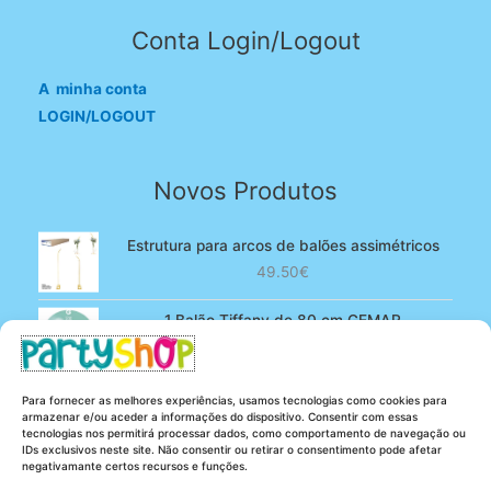
Conta Login/Logout
A minha conta
LOGIN/LOGOUT
Novos Produtos
Estrutura para arcos de balões assimétricos
49.50
€
1 Balão Tiffany de 80 cm GEMAR
O
O
4.90
€
3.80
€
preço
preço
original
atual
100 Balões Rosa bebé de 13 cm GEMAR -
Para fornecer as melhores experiências, usamos tecnologias como cookies para
era:
é:
Powder pink
armazenar e/ou aceder a informações do dispositivo. Consentir com essas
4.90€.
3.80€.
tecnologias nos permitirá processar dados, como comportamento de navegação ou
O
O
5.25
€
4.20
€
IDs exclusivos neste site. Não consentir ou retirar o consentimento pode afetar
preço
preço
negativamante certos recursos e funções.
original
atual