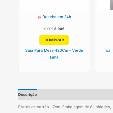
Receba em 24h
O
O
9.90
€
8.90
€
preço
preço
original
atual
COMPRAR
era:
é:
9.90€.
8.90€.
Saia Para Mesa 426Cm – Verde
Toal
Lima
Descrição
Informação adicional
Pratos de cartão. 17cm. Embalagem de 8 unidades,