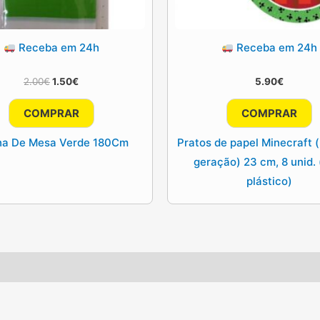
Receba em 24h
Receba em 24h
O
O
2.00
€
1.50
€
5.90
€
preço
preço
original
atual
COMPRAR
COMPRAR
era:
é:
2.00€.
1.50€.
ha De Mesa Verde 180Cm
Pratos de papel Minecraft 
geração) 23 cm, 8 unid.
plástico)