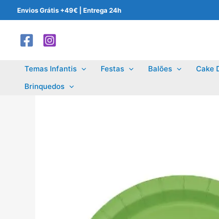
Skip
Envios Grátis +49€ | Entrega 24h
to
content
Temas Infantis
Festas
Balões
Cake 
Brinquedos