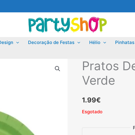
Design
Decoração de Festas
Hélio
Pinhatas
Pratos D
Verde
1.99
€
Esgotado