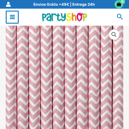
Skip
Envios Grátis +49€ | Entrega 24h
to
Sea
content