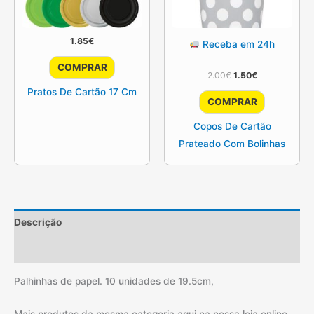
1.85
€
Receba em 24h
This
COMPRAR
O
O
2.00
€
1.50
€
product
preço
preço
Pratos De Cartão 17 Cm
has
original
atual
COMPRAR
era:
é:
multiple
2.00€.
1.50€.
Copos De Cartão
variants.
Prateado Com Bolinhas
The
options
may
be
chosen
Descrição
on
Informação adicional
the
product
Palhinhas de papel. 10 unidades de 19.5cm,
page
Mais produtos da mesma categoria aqui na nossa loja online,