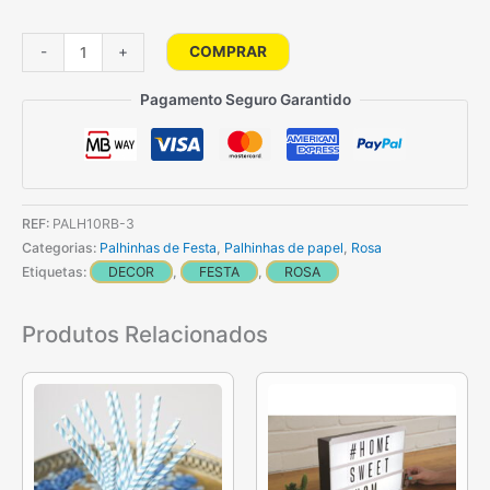
Quantidade
COMPRAR
-
+
de
Palhinhas
Pagamento Seguro Garantido
De
Papel
-
Rosa
REF:
PALH10RB-3
Bebé
Categorias:
Palhinhas de Festa
,
Palhinhas de papel
,
Rosa
Etiquetas:
DECOR
,
FESTA
,
ROSA
Produtos Relacionados