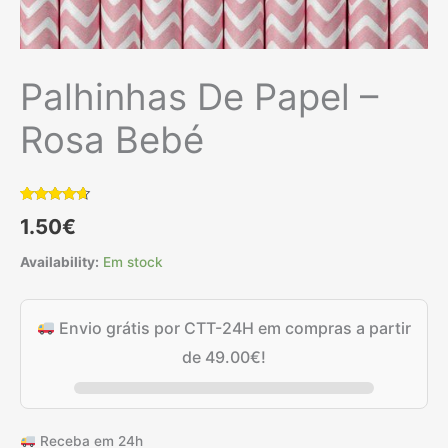
Palhinhas De Papel –
Rosa Bebé
Classificado
6
1.50
€
com
4.50
em 5 com
base em
Availability:
Em stock
classificações
de
clientes
Envio grátis por CTT-24H em compras a partir
de
49.00
€
!
Receba em 24h