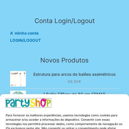
Conta Login/Logout
A minha conta
LOGIN/LOGOUT
Novos Produtos
Estrutura para arcos de balões assimétricos
49.50
€
1 Balão Tiffany de 80 cm GEMAR
O
O
4.90
€
3.80
€
preço
preço
original
atual
100 Balões Rosa bebé de 13 cm GEMAR -
Para fornecer as melhores experiências, usamos tecnologias como cookies para
era:
é:
Powder pink
armazenar e/ou aceder a informações do dispositivo. Consentir com essas
4.90€.
3.80€.
tecnologias nos permitirá processar dados, como comportamento de navegação ou
O
O
5.25
€
4.20
€
IDs exclusivos neste site. Não consentir ou retirar o consentimento pode afetar