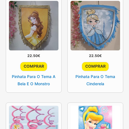
22.50
€
22.50
€
COMPRAR
COMPRAR
Pinhata Para O Tema A
Pinhata Para O Tema
Bela E O Monstro
Cinderela