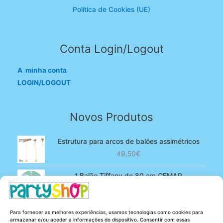
Política de Cookies (UE)
Conta Login/Logout
A minha conta
LOGIN/LOGOUT
Novos Produtos
Estrutura para arcos de balões assimétricos
49.50
€
1 Balão Tiffany de 80 cm GEMAR
O
O
4.90
€
3.80
€
preço
preço
original
atual
100 Balões Rosa bebé de 13 cm GEMAR -
Para fornecer as melhores experiências, usamos tecnologias como cookies para
era:
é:
Powder pink
armazenar e/ou aceder a informações do dispositivo. Consentir com essas