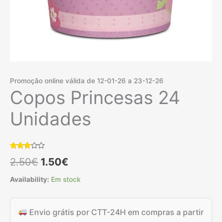
Promoção online válida de 12-01-26 a 23-12-26
Copos Princesas 24
Unidades
Classificado
1
O
O
2.50
€
1.50
€
com
3.00
em 5
preço
preço
Availability:
Em stock
com
base
em
original
atual
classificação
de
Envio grátis por CTT-24H em compras a partir
cliente
era:
é: