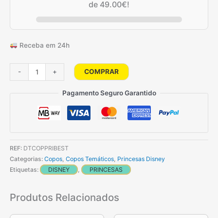
de
49.00
€
!
2.50€.
1.50€.
Receba em 24h
Quantidade
COMPRAR
-
+
de
Copos
Pagamento Seguro Garantido
Princesas
24
Unidades
REF:
DTCOPPRIBEST
Categorias:
Copos
,
Copos Temáticos
,
Princesas Disney
Etiquetas:
DISNEY
,
PRINCESAS
Produtos Relacionados