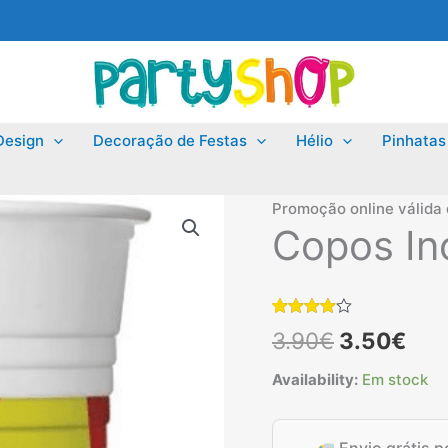
Design
Decoração de Festas
Hélio
Pinhatas
Promoção online válida
Copos Inc
Classificado
1
O
O
3.90
€
3.50
€
com
4.00
em 5 com
base em
preço
pre
Availability:
Em stock
classificação
de cliente
original
atu