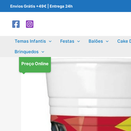
Skip
Envios Grátis +49€ | Entrega 24h
to
content
Temas Infantis
Festas
Balões
Cake 
Brinquedos
Preço Online