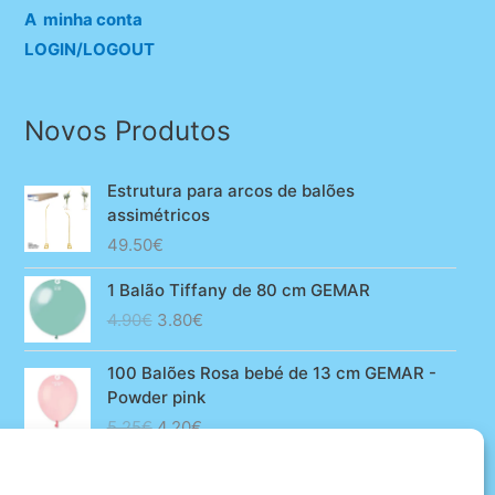
A minha conta
LOGIN/LOGOUT
Novos Produtos
Estrutura para arcos de balões
assimétricos
49.50
€
1 Balão Tiffany de 80 cm GEMAR
O
O
4.90
€
3.80
€
preço
preço
original
atual
100 Balões Rosa bebé de 13 cm GEMAR -
era:
é:
Powder pink
4.90€.
3.80€.
O
O
5.25
€
4.20
€
preço
preço
original
atual