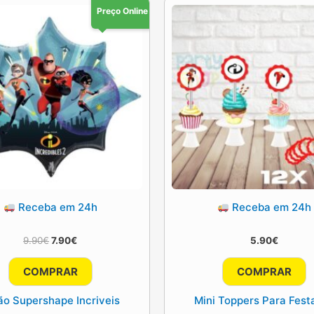
Preço Online
Receba em 24h
Receba em 24h
O
O
9.90
€
7.90
€
5.90
€
preço
preço
original
atual
COMPRAR
COMPRAR
era:
é:
9.90€.
7.90€.
ão Supershape Incriveis
Mini Toppers Para Fest