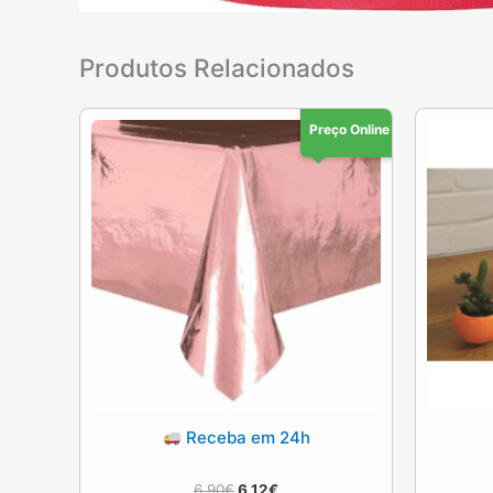
Produtos Relacionados
Preço Online
Receba em 24h
O
O
6.90
€
6.12
€