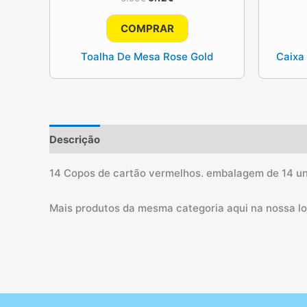
preço
preço
original
atual
COMPRAR
era:
é:
6.90€.
6.12€.
Toalha De Mesa Rose Gold
Caixa
Descrição
Informação adicional
14 Copos de cartão vermelhos. embalagem de 14 uni
Mais produtos da mesma categoria aqui na nossa loj