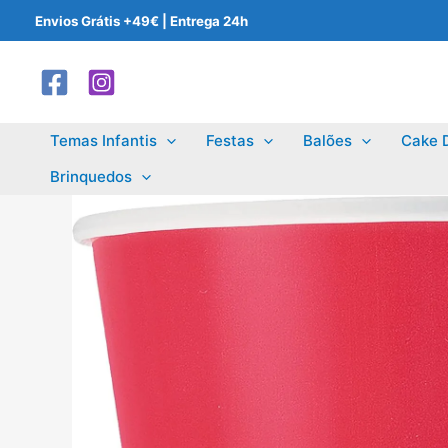
Skip
Envios Grátis +49€ | Entrega 24h
to
content
Temas Infantis
Festas
Balões
Cake 
Brinquedos