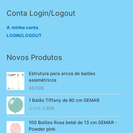
Conta Login/Logout
A minha conta
LOGIN/LOGOUT
Novos Produtos
Estrutura para arcos de balões
assimétricos
49.50
€
1 Balão Tiffany de 80 cm GEMAR
O
O
4.90
€
3.80
€
preço
preço
original
atual
100 Balões Rosa bebé de 13 cm GEMAR -
era:
é:
Powder pink