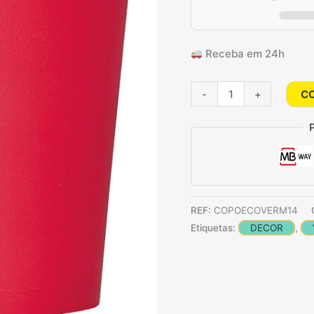
Receba em 24h
Quantidade
-
+
C
de
14
Copos
De
Cartão
vermelhos
REF:
COPOECOVERM14
Etiquetas:
DECOR
,