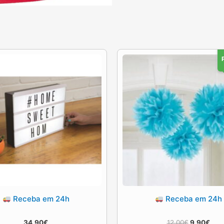
Receba em 24h
Receba em 24h
O
O
34.90
€
12.00
€
9.90
€