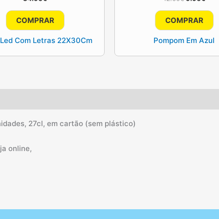
preço
pre
original
atua
COMPRAR
COMPRAR
era:
é:
12.00€.
9.90
 Led Com Letras 22X30Cm
Pompom Em Azul
dades, 27cl, em cartão (sem plástico)
a online,