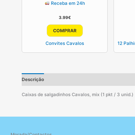
Receba em 24h
3.99
€
COMPRAR
Convites Cavalos
12 Palh
Descrição
Informação adicional
Avaliações (2)
Caixas de salgadinhos Cavalos, mix (1 pkt / 3 unid.)
Morada/Contactos