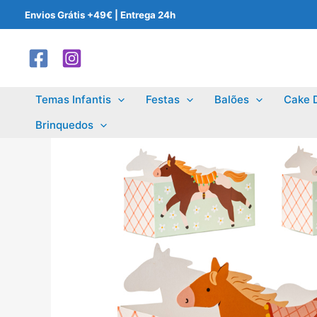
Skip
Envios Grátis +49€ | Entrega 24h
to
content
Temas Infantis
Festas
Balões
Cake 
Brinquedos