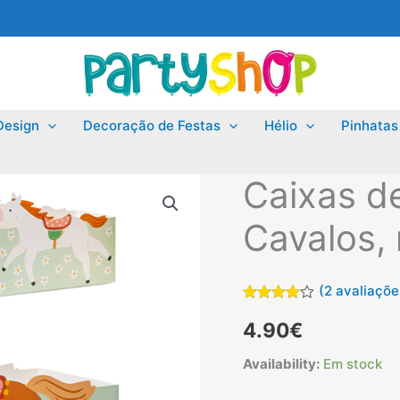
Design
Decoração de Festas
Hélio
Pinhatas
Caixas d
Cavalos, 
(
2
avaliações
Classificado
2
4.90
€
com
4.00
em 5 com
base em
Availability:
Em stock
classificações
de
clientes