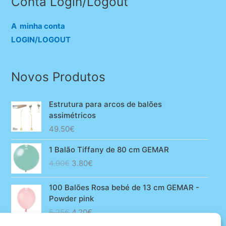
Conta Login/Logout
A minha conta
LOGIN/LOGOUT
Novos Produtos
Estrutura para arcos de balões
assimétricos
49.50
€
1 Balão Tiffany de 80 cm GEMAR
O
O
4.90
€
3.80
€
preço
preço
original
atual
100 Balões Rosa bebé de 13 cm GEMAR -
era:
é:
Powder pink
4.90€.
3.80€.
O
O
5.25
€
4.20
€
preço
preço