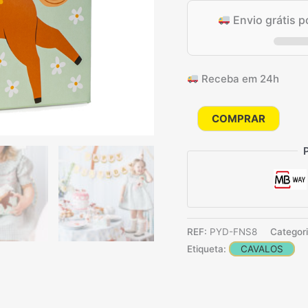
Envio grátis 
Receba em 24h
Quantidade
COMPRAR
de
Caixas
de
salgadinhos
Cavalos,
mix
REF:
PYD-FNS8
Categor
(1
Etiqueta:
CAVALOS
pkt
/
3