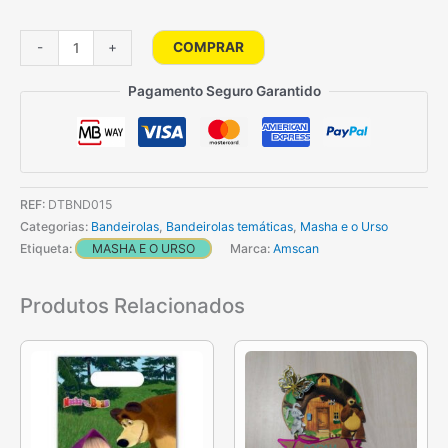
Quantidade
COMPRAR
-
+
de
Bandeirola
Pagamento Seguro Garantido
Masha
E
O
Urso
REF:
DTBND015
Categorias:
Bandeirolas
,
Bandeirolas temáticas
,
Masha e o Urso
Etiqueta:
MASHA E O URSO
Marca:
Amscan
Produtos Relacionados