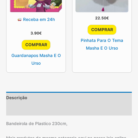
22.50
€
Receba em 24h
COMPRAR
3.90
€
Pinhata Para O Tema
COMPRAR
Masha E O Urso
Guardanapos Masha E O
Urso
Descrição
Informação adicional
Bandeirola de Plastico 230cm,
Mais produtos da mesma categoria aqui na nossa loja online,