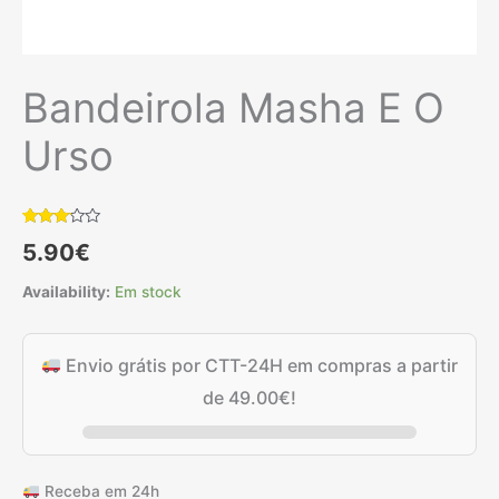
Bandeirola Masha E O
Urso
Classificado
1
5.90
€
com
3.00
em 5
Availability:
Em stock
com
base
em
classificação
de
Envio grátis por CTT-24H em compras a partir
cliente
de
49.00
€
!
Receba em 24h