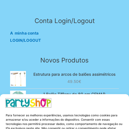
Conta Login/Logout
A minha conta
LOGIN/LOGOUT
Novos Produtos
Estrutura para arcos de balões assimétricos
49.50
€
1 Balão Tiffany de 80 cm GEMAR
O
O
4.90
€
3.80
€
preço
preço
original
atual
100 Balões Rosa bebé de 13 cm GEMAR -
Para fornecer as melhores experiências, usamos tecnologias como cookies para
era:
é:
Powder pink
armazenar e/ou aceder a informações do dispositivo. Consentir com essas
4.90€.
3.80€.
tecnologias nos permitirá processar dados, como comportamento de navegação ou
O
O
5.25
€
4.20
€
IDs exclusivos neste site. Não consentir ou retirar o consentimento pode afetar