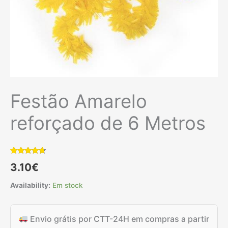
Festão Amarelo
reforçado de 6 Metros
Classificado
2
3.10
€
com
4.50
em 5 com
base em
Availability:
Em stock
classificações
de
clientes
Envio grátis por CTT-24H em compras a partir