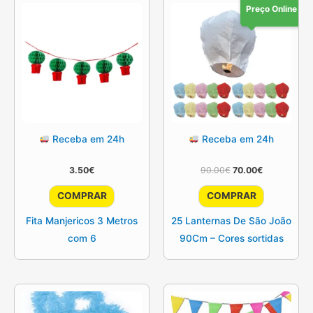
Preço Online
Receba em 24h
Receba em 24h
O
O
3.50
€
90.00
€
70.00
€
preço
preço
original
atual
COMPRAR
COMPRAR
era:
é:
90.00€.
70.00€.
Fita Manjericos 3 Metros
25 Lanternas De São João
com 6
90Cm – Cores sortidas