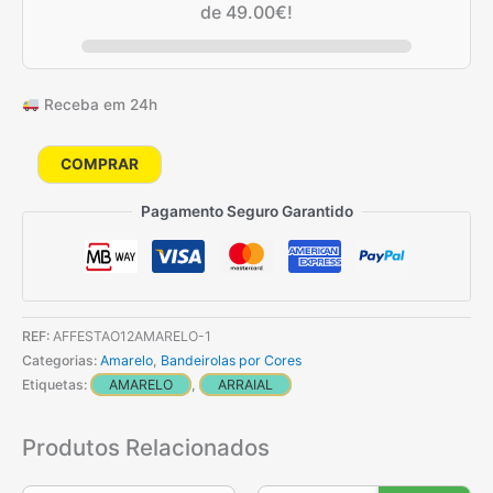
de
49.00
€
!
Receba em 24h
Quantidade
COMPRAR
de
Pagamento Seguro Garantido
Festão
Amarelo
reforçado
de
6
REF:
AFFESTAO12AMARELO-1
Metros
Categorias:
Amarelo
,
Bandeirolas por Cores
Etiquetas:
AMARELO
,
ARRAIAL
Produtos Relacionados