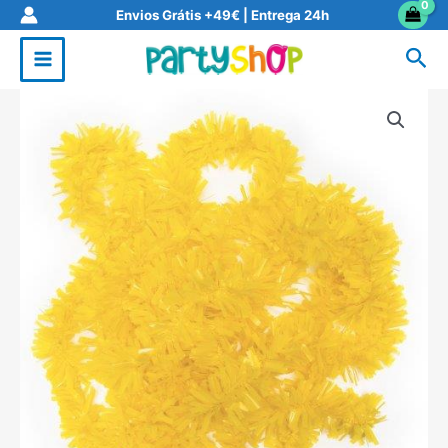
Skip
Envios Grátis +49€ | Entrega 24h
to
Sea
content