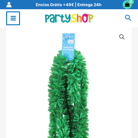
Skip
Envios Grátis +49€ | Entrega 24h
to
Sea
content