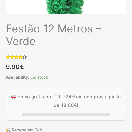
Festão 12 Metros –
Verde
Classificado
1
9.90
€
com
4.00
em 5 com
base em
Availability:
Em stock
classificação
de cliente
Envio grátis por CTT-24H em compras a partir
de
49.00
€
!
Receba em 24h