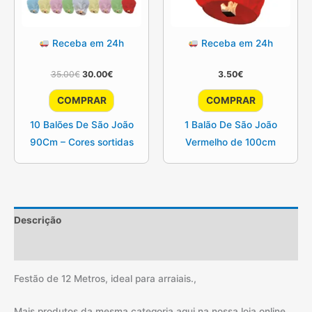
Receba em 24h
Receba em 24h
O
O
35.00
€
30.00
€
3.50
€
preço
preço
original
atual
COMPRAR
COMPRAR
era:
é:
35.00€.
30.00€.
10 Balões De São João
1 Balão De São João
90Cm – Cores sortidas
Vermelho de 100cm
Descrição
Informação adicional
Festão de 12 Metros, ideal para arraiais.,
Mais produtos da mesma categoria aqui na nossa loja online,