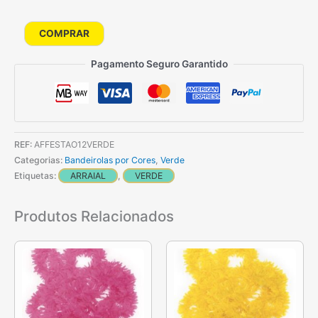
Quantidade
COMPRAR
de
Pagamento Seguro Garantido
Festão
12
Metros
-
Verde
REF:
AFFESTAO12VERDE
Categorias:
Bandeirolas por Cores
,
Verde
Etiquetas:
ARRAIAL
,
VERDE
Produtos Relacionados