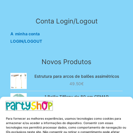
Conta Login/Logout
A minha conta
LOGIN/LOGOUT
Novos Produtos
Estrutura para arcos de balões assimétricos
49.50
€
1 Balão Tiffany de 80 cm GEMAR
O
O
4.90
€
3.80
€
preço
preço
original
atual
100 Balões Rosa bebé de 13 cm GEMAR -
Para fornecer as melhores experiências, usamos tecnologias como cookies para
era:
é:
Powder pink
armazenar e/ou aceder a informações do dispositivo. Consentir com essas
4.90€.
3.80€.
tecnologias nos permitirá processar dados, como comportamento de navegação ou
O
O
5.25
€
4.20
€
IDs exclusivos neste site. Não consentir ou retirar o consentimento pode afetar