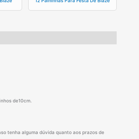
Blaze
12 Palhinhas Para Festa De Blaze
zinhos de10cm.
Caso tenha alguma dúvida quanto aos prazos de