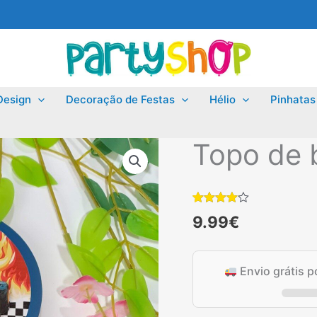
Design
Decoração de Festas
Hélio
Pinhatas
Topo de 
Classificado
6
9.99
€
com
4.00
em 5 com
base em
classificações
de
Envio grátis 
clientes