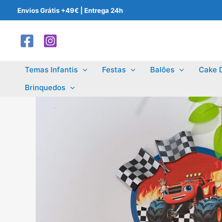
Skip
Envios Grátis +49€ | Entrega 24h
to
content
Temas Infantis
Festas
Balões
Cake 
Brinquedos