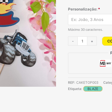
Personalização:
*
Máximo 30 caracteres.
Quantidade
-
+
C
de
Topo
de
bolo
Blaze
REF:
CAKETOP003
Cate
Etiqueta:
BLAZE