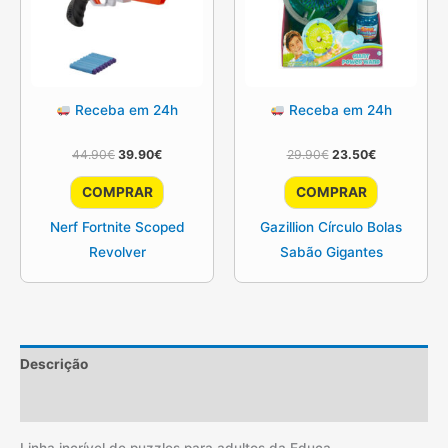
Receba em 24h
Receba em 24h
O
O
O
O
44.90
€
39.90
€
29.90
€
23.50
€
preço
preço
preço
preço
original
atual
original
atual
COMPRAR
COMPRAR
era:
é:
era:
é:
44.90€.
39.90€.
29.90€.
23.50€.
Nerf Fortnite Scoped
Gazillion Círculo Bolas
Revolver
Sabão Gigantes
Descrição
Informação adicional
Linha incrível de puzzles para adultos da Educa.