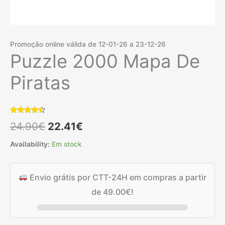
Promoção online válida de 12-01-26 a 23-12-26
Puzzle 2000 Mapa De
Piratas
Classificado
6
O
O
24.90
€
22.41
€
com
4.33
em 5 com
base em
preço
preço
Availability:
Em stock
classificações
de
clientes
original
atual
Envio grátis por CTT-24H em compras a partir
era:
é:
de
49.00
€
!
24.90€.
22.41€.