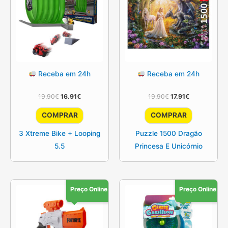
Receba em 24h
Receba em 24h
O
O
O
O
19.90
€
16.91
€
19.90
€
17.91
€
preço
preço
preço
preço
original
atual
original
atual
COMPRAR
COMPRAR
era:
é:
era:
é:
19.90€.
16.91€.
19.90€.
17.91€.
3 Xtreme Bike + Looping
Puzzle 1500 Dragão
5.5
Princesa E Unicórnio
Preço Online
Preço Online