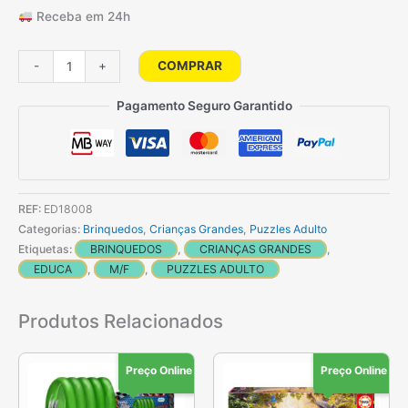
Receba em 24h
Quantidade
COMPRAR
-
+
de
Puzzle
Pagamento Seguro Garantido
2000
Mapa
De
Piratas
REF:
ED18008
Categorias:
Brinquedos
,
Crianças Grandes
,
Puzzles Adulto
Etiquetas:
BRINQUEDOS
,
CRIANÇAS GRANDES
,
EDUCA
,
M/F
,
PUZZLES ADULTO
Produtos Relacionados
Preço Online
Preço Online