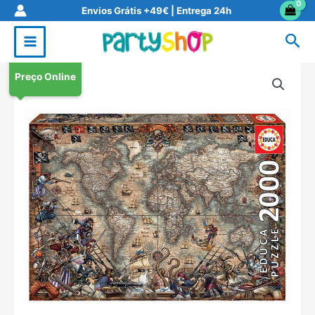
Skip
Envios Grátis +49€ | Entrega 24h
to
Sea
content
Preço Online