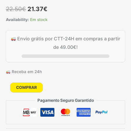
O
O
22.50
€
21.37
€
preço
preço
Availability:
Em stock
original
atual
Envio grátis por CTT-24H em compras a partir
era:
é:
de
49.00
€
!
22.50€.
21.37€.
Receba em 24h
Quantidade
COMPRAR
de
Pagamento Seguro Garantido
Jogo
De
Beber
Strip
&