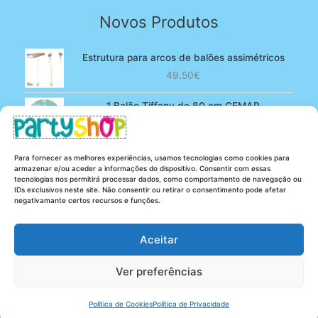
Novos Produtos
Estrutura para arcos de balões assimétricos
49.50
€
1 Balão Tiffany de 80 cm GEMAR
O
O
4.90
€
3.80
€
preço
preço
original
atual
100 Balões Rosa bebé de 13 cm GEMAR -
Para fornecer as melhores experiências, usamos tecnologias como cookies para
era:
é:
Powder pink
armazenar e/ou aceder a informações do dispositivo. Consentir com essas
4.90€.
3.80€.
tecnologias nos permitirá processar dados, como comportamento de navegação ou
O
O
5.25
€
4.20
€
IDs exclusivos neste site. Não consentir ou retirar o consentimento pode afetar
preço
preço
negativamante certos recursos e funções.
original
atual
era:
é:
Aceitar
5.25€.
4.20€.
Ver preferências
Copyright © 2026 Party Shop
Política de Cookies
Política de Privacidade