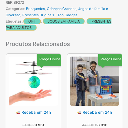
REF:
BF272
Spin
Categorias:
Brinquedos
,
Crianças Grandes
,
Jogos de família e
Diversão
,
Presentes Originais - Top Gadget
Etiquetas:
GIFT
,
JOGOS EM FAMILIA
,
PRESENTES
PARA ADULTOS
Produtos Relacionados
Preço Online
Preço Online
Receba em 24h
Receba em 24h
O
O
O
O
19.90
€
9.95
€
44.90
€
38.31
€