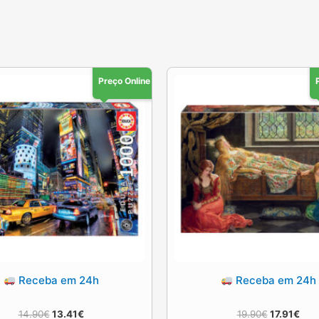
Preço Online
Receba em 24h
Receba em 24h
O
O
O
O
14.90
€
13.41
€
19.90
€
17.91
€