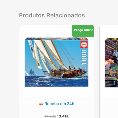
Produtos Relacionados
Preço Online
Receba em 24h
O
O
14.90
€
13.41
€