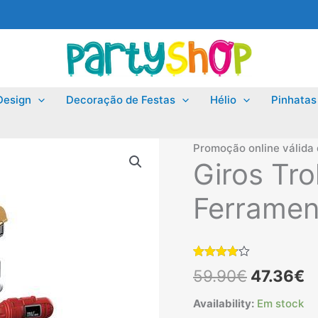
Design
Decoração de Festas
Hélio
Pinhatas
Promoção online válida
Giros Tro
Ferramen
Classificado
6
O
O
59.90
€
47.36
€
com
3.83
em 5 com
base em
preço
p
Availability:
Em stock
classificações