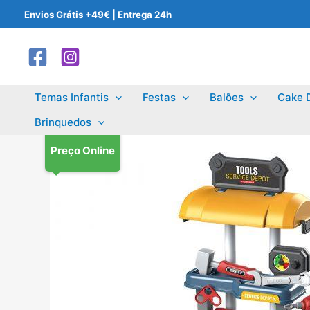
Skip
Envios Grátis +49€ | Entrega 24h
to
content
Temas Infantis
Festas
Balões
Cake 
Brinquedos
Preço Online