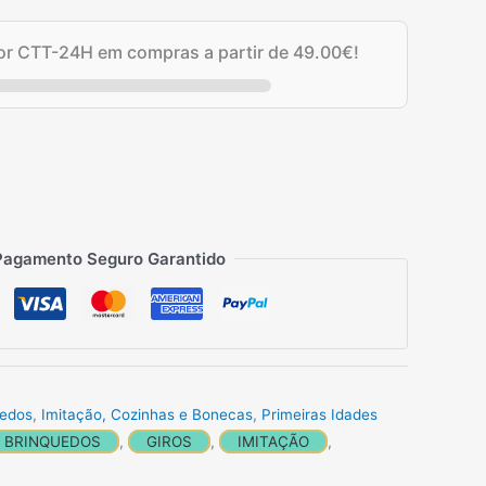
tual
por CTT-24H em compras a partir de
49.00
€
!
7.36€.
Pagamento Seguro Garantido
uedos
,
Imitação, Cozinhas e Bonecas
,
Primeiras Idades
BRINQUEDOS
,
GIROS
,
IMITAÇÃO
,