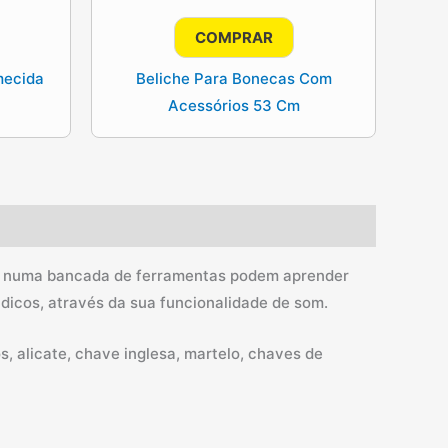
ço
preço
preço
l
original
atual
COMPRAR
era:
é:
1€.
49.90€.
44.91€.
mecida
Beliche Para Bonecas Com
Acessórios 53 Cm
rma numa bancada de ferramentas podem aprender
dicos, através da sua funcionalidade de som.
, alicate, chave inglesa, martelo, chaves de