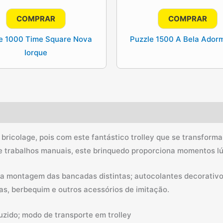
preço
preço
preço
pre
original
atual
original
atua
COMPRAR
COMPRAR
era:
é:
era:
é:
14.90€.
13.41€.
19.90€.
17.9
e 1000 Time Square Nova
Puzzle 1500 A Bela Ador
Iorque
bricolage, pois com este fantástico trolley que se transfo
e trabalhos manuais, este brinquedo proporciona momentos lú
ra montagem das bancadas distintas; autocolantes decorativos
cas, berbequim e outros acessórios de imitação.
zido; modo de transporte em trolley