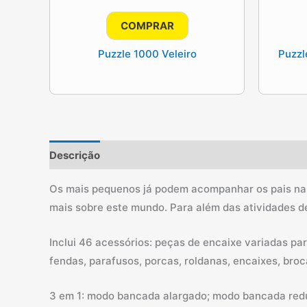
preço
preço
original
atual
COMPRAR
era:
é:
14.90€.
13.41€.
Puzzle 1000 Veleiro
Puzzl
Descrição
Informação adicional
Os mais pequenos já podem acompanhar os pais na 
mais sobre este mundo. Para além das atividades d
Inclui 46 acessórios: peças de encaixe variadas pa
fendas, parafusos, porcas, roldanas, encaixes, bro
3 em 1: modo bancada alargado; modo bancada redu