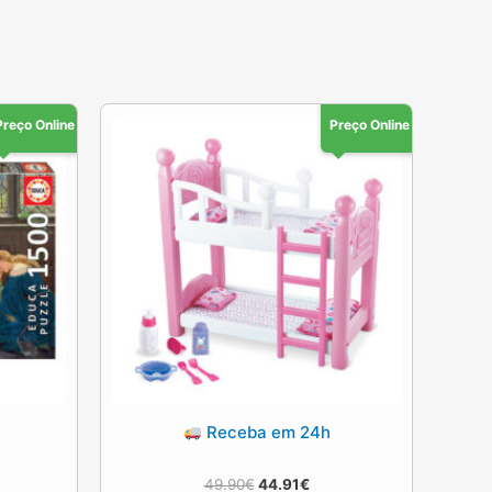
Preço Online
Preço Online
Receba em 24h
O
O
49.90
€
44.91
€