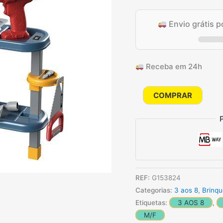
de
original
a
clientes
Envio grátis 
era:
é:
59.90€.
4
Receba em 24h
Quantidade
COMPRAR
de
Giros
Trolley
3
Em
1
REF:
G153824
Mala
Categorias:
3 aos 8
,
Brinq
De
Etiquetas:
3 AOS 8
,
Ferramentas
M/F