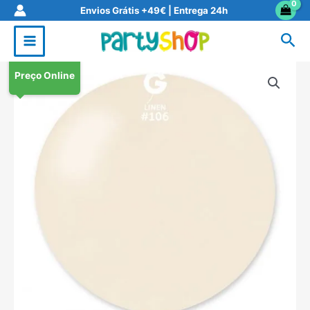
Skip
Envios Grátis +49€ | Entrega 24h
to
Sea
content
Preço Online