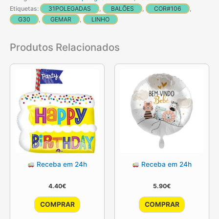
cm
Etiquetas:
31POLEGADAS
,
BALÕES
,
COR#106
,
GEMAR
G30
,
GEMAR
,
LINHO
Produtos Relacionados
Receba em 24h
Receba em 24h
4.40
€
5.90
€
COMPRAR
COMPRAR