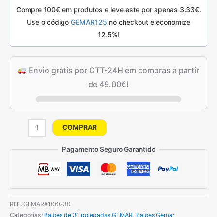
era:
é:
Compre 100€ em produtos e leve este por apenas
3.33
€
.
4.90€.
3.80€.
Use o código
GEMAR125
no checkout e economize
12.5%!
Envio grátis por CTT-24H em compras a partir
de
49.00
€
!
Quantidade
COMPRAR
de
1
Pagamento Seguro Garantido
Balão
cor
Linho
de
REF:
GEMAR#106G30
80
Categorias:
Balões de 31 polegadas GEMAR
,
Baloes Gemar