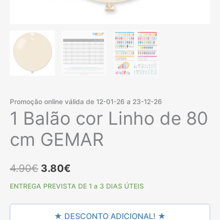
Promoção online válida de 12-01-26 a 23-12-26
1 Balão cor Linho de 80
cm GEMAR
O
O
4.90
€
3.80
€
preço
preço
ENTREGA PREVISTA DE 1 a 3 DIAS ÚTEIS
original
atual
★ DESCONTO ADICIONAL! ★