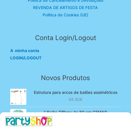
Política de Cancelamento e Devoluções
REVENDA DE ARTIGOS DE FESTA
Política de Cookies (UE)
Conta Login/Logout
A minha conta
LOGIN/LOGOUT
Novos Produtos
Estrutura para arcos de balões assimétricos
49.50
€
1 Balão Tiffany de 80 cm GEMAR
O
O
4.90
€
3.80
€
preço
preço
original
atual