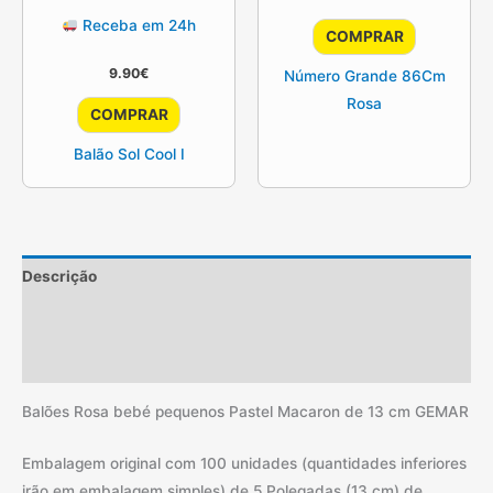
Receba em 24h
COMPRAR
9.90
€
Número Grande 86Cm
Rosa
COMPRAR
Balão Sol Cool I
Descrição
Informação adicional
Avaliações (2)
Balões Rosa bebé pequenos Pastel Macaron de 13 cm GEMAR
Embalagem original com 100 unidades (quantidades inferiores
irão em embalagem simples) de 5 Polegadas (13 cm) de