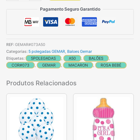
de
100
Pagamento Seguro Garantido
Balões
Rosa
bebé
pequenos
REF:
GEMAR#073A50
Pastel
Categorias:
5 polegadas GEMAR
,
Baloes Gemar
Macaron
Etiquetas:
5POLEGADAS
,
A50
,
BALÕES
,
de
COR#073
,
GEMAR
,
MACARON
,
ROSA BEBÉ
13
cm
Produtos Relacionados
GEMAR