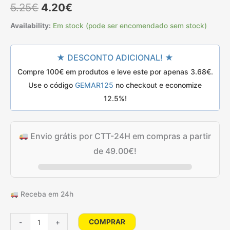
O
O
com
4.50
5.25
€
4.20
€
em 5 com
base em
preço
preço
classificações
Availability:
Em stock (pode ser encomendado sem stock)
de
clientes
original
atual
★ DESCONTO ADICIONAL! ★
era:
é:
Compre 100€ em produtos e leve este por apenas
3.68
€
.
5.25€.
4.20€.
Use o código
GEMAR125
no checkout e economize
12.5%!
Envio grátis por CTT-24H em compras a partir
de
49.00
€
!
Receba em 24h
Quantidade
COMPRAR
-
+