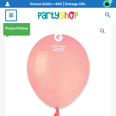
Skip
Envios Grátis +49€ | Entrega 24h
to
Sea
content
Preço Online