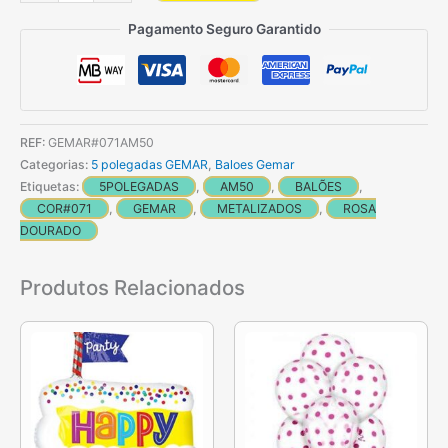
de
100
Pagamento Seguro Garantido
Balões
Rosa
dourado
pequenos
REF:
GEMAR#071AM50
Metalizados
Categorias:
5 polegadas GEMAR
,
Baloes Gemar
de
Etiquetas:
5POLEGADAS
,
AM50
,
BALÕES
,
13
COR#071
,
GEMAR
,
METALIZADOS
,
ROSA
cm
DOURADO
GEMAR
Produtos Relacionados