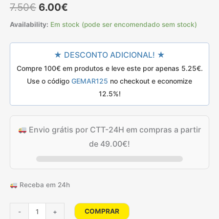
O
O
com
4.50
7.50
€
6.00
€
em 5 com
base em
preço
preço
classificações
Availability:
Em stock (pode ser encomendado sem stock)
de
clientes
original
atual
★ DESCONTO ADICIONAL! ★
era:
é:
Compre 100€ em produtos e leve este por apenas
5.25
€
.
7.50€.
6.00€.
Use o código
GEMAR125
no checkout e economize
12.5%!
Envio grátis por CTT-24H em compras a partir
de
49.00
€
!
Receba em 24h
Quantidade
COMPRAR
-
+