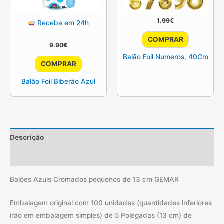
1.99
€
Receba em 24h
This
COMPRAR
9.90
€
product
Balão Foil Numeros, 40Cm
has
COMPRAR
multiple
Balão Foil Biberão Azul
variants.
The
options
may
be
Descrição
chosen
Informação adicional
on
the
Balões Azuis Cromados pequenos de 13 cm GEMAR
product
page
Embalagem original com 100 unidades (quantidades inferiores
irão em embalagem simples) de 5 Polegadas (13 cm) de