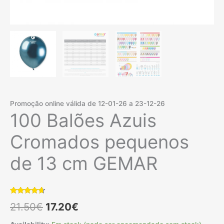
Promoção online válida de 12-01-26 a 23-12-26
100 Balões Azuis
Cromados pequenos
de 13 cm GEMAR
Classificado
2
O
O
21.50
€
17.20
€
com
4.50
em 5 com
base em