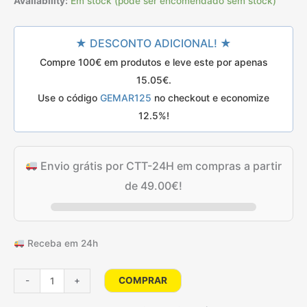
preço
preço
Availability:
Em stock (pode ser encomendado sem stock)
classificações
de
clientes
original
atual
★ DESCONTO ADICIONAL! ★
era:
é:
Compre 100€ em produtos e leve este por apenas
21.50€.
17.20€.
15.05
€
.
Use o código
GEMAR125
no checkout e economize
12.5%!
Envio grátis por CTT-24H em compras a partir
de
49.00
€
!
Receba em 24h
Quantidade
COMPRAR
-
+
de