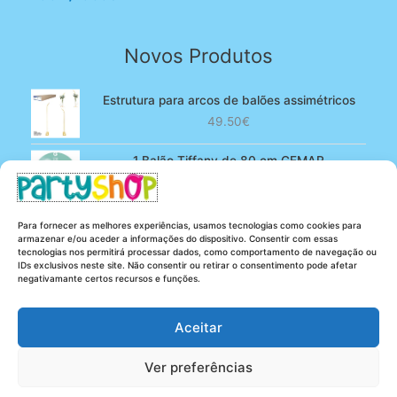
Novos Produtos
Estrutura para arcos de balões assimétricos
49.50
€
1 Balão Tiffany de 80 cm GEMAR
O
O
4.90
€
3.80
€
preço
preço
original
atual
100 Balões Rosa bebé de 13 cm GEMAR -
Para fornecer as melhores experiências, usamos tecnologias como cookies para
era:
é:
Powder pink
armazenar e/ou aceder a informações do dispositivo. Consentir com essas
4.90€.
3.80€.
tecnologias nos permitirá processar dados, como comportamento de navegação ou
O
O
5.25
€
4.20
€
IDs exclusivos neste site. Não consentir ou retirar o consentimento pode afetar
preço
preço
negativamante certos recursos e funções.
original
atual
era:
é:
Aceitar
5.25€.
4.20€.
Ver preferências
Copyright © 2026 Party Shop