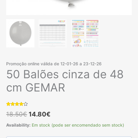
Promoção online válida de 12-01-26 a 23-12-26
50 Balões cinza de 48
cm GEMAR
Classificado
3
O
O
18.50
€
14.80
€
com
4.00
em 5 com
base em
preço
preço
Availability:
Em stock (pode ser encomendado sem stock)
classificações
de
clientes
original
atual