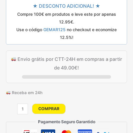
★ DESCONTO ADICIONAL! ★
era:
é:
Compre 100€ em produtos e leve este por apenas
18.50€.
14.80€.
12.95
€
.
Use o código
GEMAR125
no checkout e economize
12.5%!
Envio grátis por CTT-24H em compras a partir
de
49.00
€
!
Receba em 24h
Quantidade
COMPRAR
de
50
Pagamento Seguro Garantido
Balões