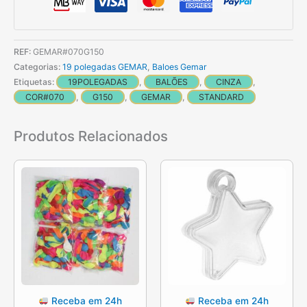
cinza
de
48
REF:
GEMAR#070G150
cm
Categorias:
19 polegadas GEMAR
,
Baloes Gemar
GEMAR
Etiquetas:
19POLEGADAS
,
BALÕES
,
CINZA
,
COR#070
,
G150
,
GEMAR
,
STANDARD
Produtos Relacionados
Receba em 24h
Receba em 24h