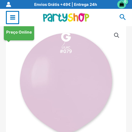
Skip
Envios Grátis +49€ | Entrega 24h
to
Sea
content
Preço Online