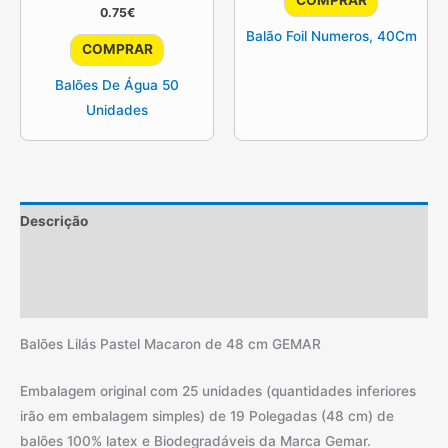
COMPRAR
0.75
€
product
Balão Foil Numeros, 40Cm
has
COMPRAR
multiple
Balões De Água 50
variants.
Unidades
The
options
may
be
chosen
Descrição
on
Informação adicional
the
product
Avaliações (0)
page
Balões Lilás Pastel Macaron de 48 cm GEMAR
Embalagem original com 25 unidades (quantidades inferiores
irão em embalagem simples) de 19 Polegadas (48 cm) de
balões 100% latex e Biodegradáveis da Marca Gemar.