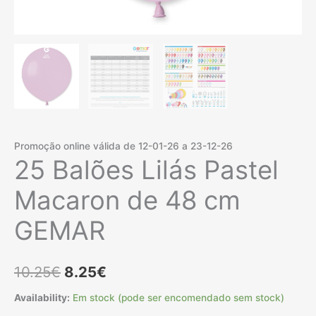
Promoção online válida de 12-01-26 a 23-12-26
25 Balões Lilás Pastel
Macaron de 48 cm
GEMAR
O
O
10.25
€
8.25
€
preço
preço
Availability:
Em stock (pode ser encomendado sem stock)