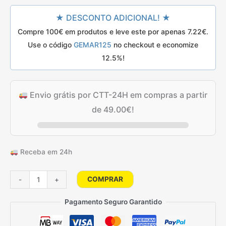
original
atual
★ DESCONTO ADICIONAL! ★
era:
é:
Compre 100€ em produtos e leve este por apenas
7.22
€
.
10.25€.
8.25€.
Use o código
GEMAR125
no checkout e economize
12.5%!
Envio grátis por CTT-24H em compras a partir
de
49.00
€
!
Receba em 24h
Quantidade
COMPRAR
-
+
de
25
Pagamento Seguro Garantido
Balões