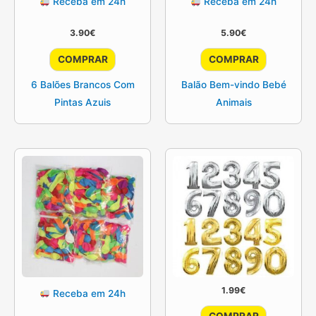
Receba em 24h
Receba em 24h
3.90
€
5.90
€
COMPRAR
COMPRAR
6 Balões Brancos Com
Balão Bem-vindo Bebé
Pintas Azuis
Animais
1.99
€
Receba em 24h
This