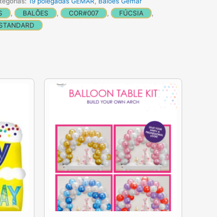
tegorias:
19 polegadas GEMAR
,
Baloes Gemar
S
,
BALÕES
,
COR#007
,
FÚCSIA
,
STANDARD