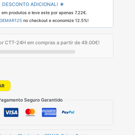
 DESCONTO ADICIONAL! ★
em produtos e leve este por apenas
7.22
€
.
GEMAR125
no checkout e economize 12.5%!
25€.
por CTT-24H em compras a partir de
49.00
€
!
AR
Pagamento Seguro Garantido