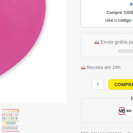
★
era:
é:
Compre 100€ 
Use o código
10.25€.
8.
Envio grátis 
Receba em 24h
Quantidade
COMPR
de
25
Balões
Fúcsia
Standard
de