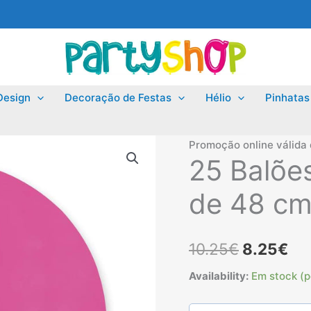
Design
Decoração de Festas
Hélio
Pinhatas
Promoção online válida
25 Balõe
de 48 c
O
O
10.25
€
8.25
€
preço
pr
Availability:
Em stock (
original
atu