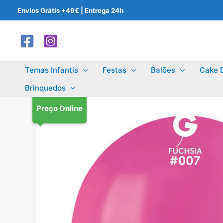
Skip
Envios Grátis +49€ | Entrega 24h
to
content
Temas Infantis
Festas
Balões
Cake 
Brinquedos
Preço Online