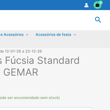
Sear
 e Acessórios
Acessórios de festa
 de 12-01-26 a 23-12-26
s Fúcsia Standard
m GEMAR
eço
pode ser encomendado sem stock)
al