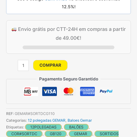
12.5%!
Envio grátis por CTT-24H em compras a partir
de
49.00
€
!
Quantidade
COMPRAR
de
50
Pagamento Seguro Garantido
Balões
Sortidos
Cromados
de
REF:
GEMAR#SORTDCG110
32
Categorias:
12 polegadas GEMAR
,
Baloes Gemar
cm
Etiquetas:
12POLEGADAS
,
BALÕES
,
GEMAR
COR#SORTDC
,
GB120
,
GEMAR
,
SORTIDOS