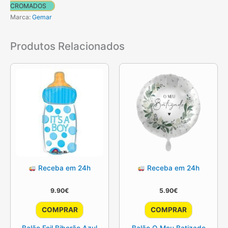
CROMADOS
Marca:
Gemar
Produtos Relacionados
Receba em 24h
Receba em 24h
9.90
€
5.90
€
COMPRAR
COMPRAR
Balão Foil Biberão Azul
Balão O Meu Batizado