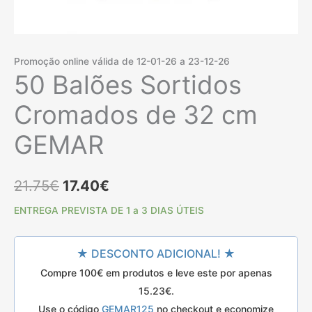
Promoção online válida de 12-01-26 a 23-12-26
50 Balões Sortidos
Cromados de 32 cm
GEMAR
O
O
21.75
€
17.40
€
preço
preço
ENTREGA PREVISTA DE 1 a 3 DIAS ÚTEIS
original
atual
★ DESCONTO ADICIONAL! ★
era:
é:
Compre 100€ em produtos e leve este por apenas
21.75€.
17.40€.
15.23
€
.
Use o código
GEMAR125
no checkout e economize