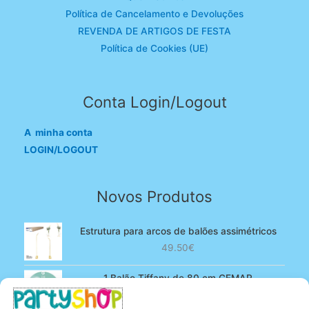
Política de Cancelamento e Devoluções
REVENDA DE ARTIGOS DE FESTA
Política de Cookies (UE)
Conta Login/Logout
A minha conta
LOGIN/LOGOUT
Novos Produtos
Estrutura para arcos de balões assimétricos
49.50
€
1 Balão Tiffany de 80 cm GEMAR
O
O
4.90
€
3.80
€
preço
preço