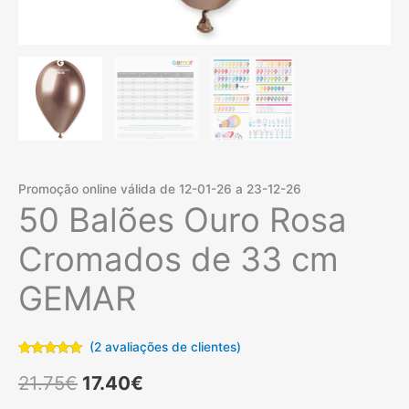
Promoção online válida de 12-01-26 a 23-12-26
50 Balões Ouro Rosa
Cromados de 33 cm
GEMAR
(
2
avaliações de clientes)
Classificado
2
O
O
com
5.00
21.75
€
17.40
€
em 5 com
base em