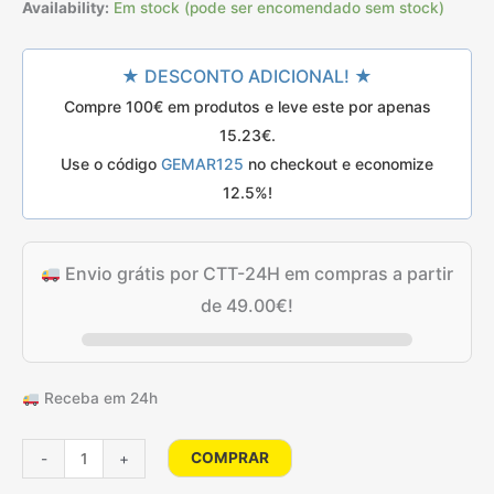
preço
preço
classificações
Availability:
Em stock (pode ser encomendado sem stock)
de clientes
original
atual
★ DESCONTO ADICIONAL! ★
era:
é:
Compre 100€ em produtos e leve este por apenas
21.75€.
17.40€.
15.23
€
.
Use o código
GEMAR125
no checkout e economize
12.5%!
Envio grátis por CTT-24H em compras a partir
de
49.00
€
!
Receba em 24h
Quantidade
COMPRAR
-
+
de