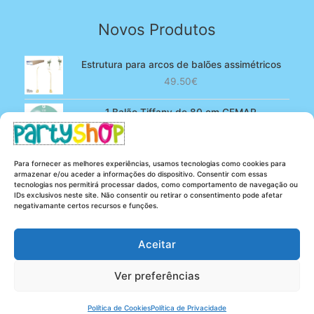
Novos Produtos
Estrutura para arcos de balões assimétricos
49.50
€
1 Balão Tiffany de 80 cm GEMAR
O
O
4.90
€
3.80
€
preço
preço
original
atual
100 Balões Rosa bebé de 13 cm GEMAR -
Para fornecer as melhores experiências, usamos tecnologias como cookies para
era:
é:
Powder pink
armazenar e/ou aceder a informações do dispositivo. Consentir com essas
4.90€.
3.80€.
tecnologias nos permitirá processar dados, como comportamento de navegação ou
O
O
5.25
€
4.20
€
IDs exclusivos neste site. Não consentir ou retirar o consentimento pode afetar
preço
preço
negativamante certos recursos e funções.
original
atual
era:
é:
Aceitar
5.25€.
4.20€.
Ver preferências
Copyright © 2026 Party Shop
Política de Cookies
Política de Privacidade