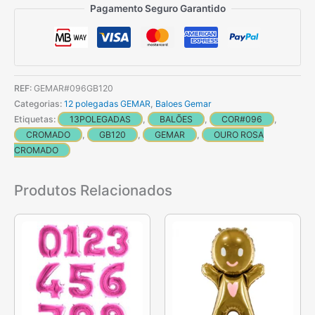
50
Pagamento Seguro Garantido
Balões
Ouro
Rosa
Cromados
REF:
GEMAR#096GB120
de
Categorias:
12 polegadas GEMAR
,
Baloes Gemar
33
Etiquetas:
13POLEGADAS
,
BALÕES
,
COR#096
,
cm
CROMADO
,
GB120
,
GEMAR
,
OURO ROSA
GEMAR
CROMADO
Produtos Relacionados