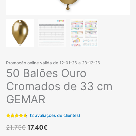
Promoção online válida de 12-01-26 a 23-12-26
50 Balões Ouro
Cromados de 33 cm
GEMAR
(
2
avaliações de clientes)
Classificado
2
O
O
com
4.50
21.75
€
17.40
€
em 5 com
base em