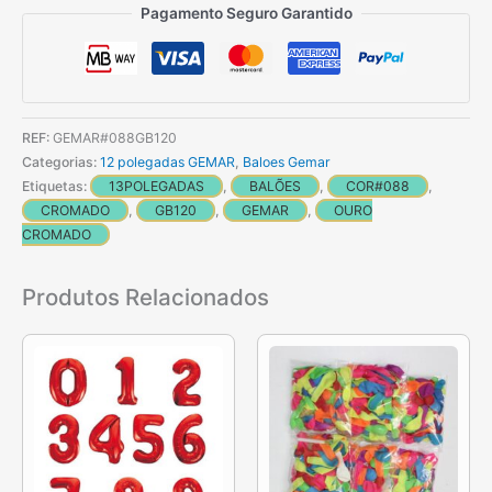
50
Pagamento Seguro Garantido
Balões
Ouro
Cromados
de
REF:
GEMAR#088GB120
33
Categorias:
12 polegadas GEMAR
,
Baloes Gemar
cm
Etiquetas:
13POLEGADAS
,
BALÕES
,
COR#088
,
GEMAR
CROMADO
,
GB120
,
GEMAR
,
OURO
CROMADO
Produtos Relacionados