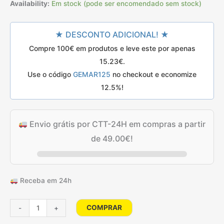
preço
preço
classificações
Availability:
Em stock (pode ser encomendado sem stock)
de
clientes
original
atual
★ DESCONTO ADICIONAL! ★
era:
é:
Compre 100€ em produtos e leve este por apenas
21.75€.
17.40€.
15.23
€
.
Use o código
GEMAR125
no checkout e economize
12.5%!
Envio grátis por CTT-24H em compras a partir
de
49.00
€
!
Receba em 24h
Quantidade
COMPRAR
-
+
de