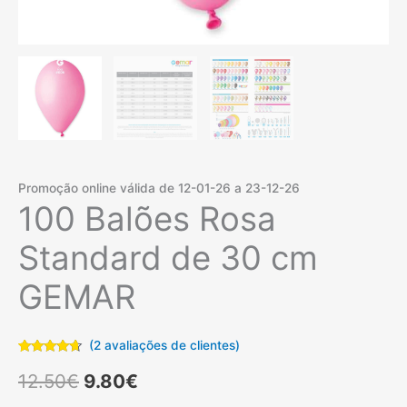
Promoção online válida de 12-01-26 a 23-12-26
100 Balões Rosa
Standard de 30 cm
GEMAR
(
2
avaliações de clientes)
Classificado
2
O
O
com
4.50
12.50
€
9.80
€
em 5 com
base em