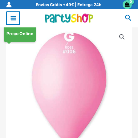
Skip
Envios Grátis +49€ | Entrega 24h
to
Sea
content
Preço Online