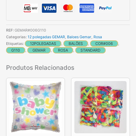
Balões
Rosa
Standard
de
REF:
GEMAR#006G110
30
Categorias:
12 polegadas GEMAR
,
Baloes Gemar
,
Rosa
cm
Etiquetas:
12POLEGADAS
,
BALÕES
,
COR#006
,
GEMAR
G110
,
GEMAR
,
ROSA
,
STANDARD
Produtos Relacionados