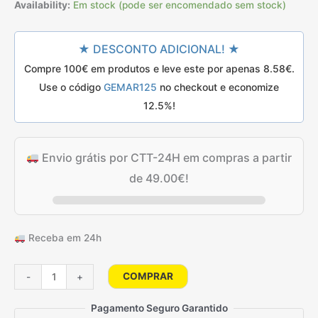
preço
preço
classificações
Availability:
Em stock (pode ser encomendado sem stock)
de
clientes
original
atual
★ DESCONTO ADICIONAL! ★
era:
é:
Compre 100€ em produtos e leve este por apenas
8.58
€
.
12.50€.
9.80€.
Use o código
GEMAR125
no checkout e economize
12.5%!
Envio grátis por CTT-24H em compras a partir
de
49.00
€
!
Receba em 24h
Quantidade
COMPRAR
-
+
de
100
Pagamento Seguro Garantido