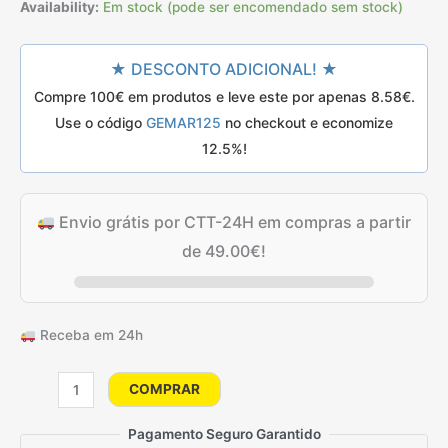
preço
preço
classificações
Availability:
Em stock (pode ser encomendado sem stock)
de
clientes
original
atual
★ DESCONTO ADICIONAL! ★
era:
é:
Compre 100€ em produtos e leve este por apenas
8.58
€
.
12.50€.
9.80€.
Use o código
GEMAR125
no checkout e economize
12.5%!
Envio grátis por CTT-24H em compras a partir
de
49.00
€
!
Receba em 24h
Quantidade
COMPRAR
de
100
Pagamento Seguro Garantido