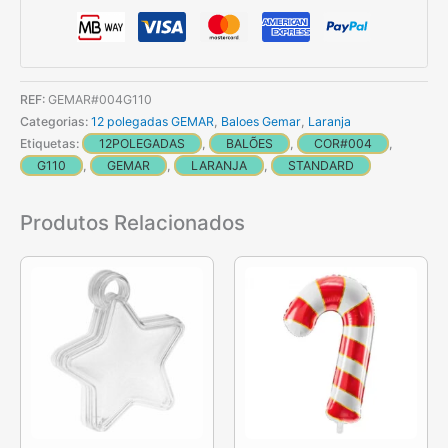
Balões
Laranja
Standard
de
REF:
GEMAR#004G110
30
Categorias:
12 polegadas GEMAR
,
Baloes Gemar
,
Laranja
cm
Etiquetas:
12POLEGADAS
,
BALÕES
,
COR#004
,
GEMAR
G110
,
GEMAR
,
LARANJA
,
STANDARD
Produtos Relacionados