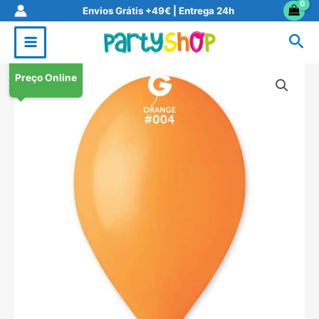
Skip
Envios Grátis +49€ | Entrega 24h
to
Sea
content
Preço Online