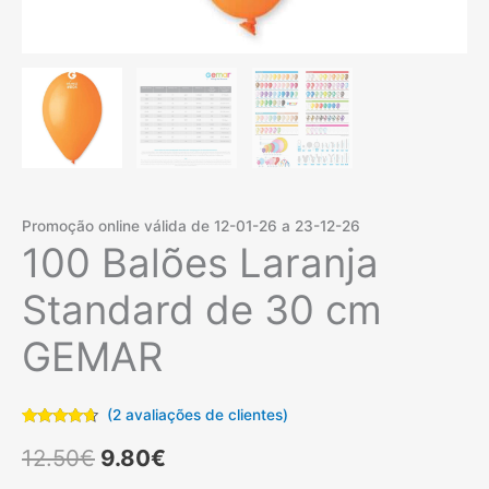
Promoção online válida de 12-01-26 a 23-12-26
100 Balões Laranja
Standard de 30 cm
GEMAR
(
2
avaliações de clientes)
Classificado
2
O
O
com
4.50
12.50
€
9.80
€
em 5 com
base em