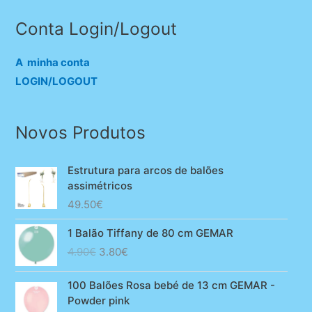
Conta Login/Logout
A minha conta
LOGIN/LOGOUT
Novos Produtos
Estrutura para arcos de balões
assimétricos
49.50
€
1 Balão Tiffany de 80 cm GEMAR
O
O
4.90
€
3.80
€
preço
preço
original
atual
100 Balões Rosa bebé de 13 cm GEMAR -
era:
é:
Powder pink