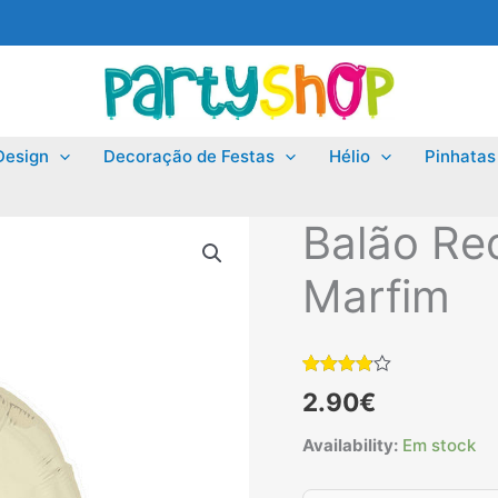
Design
Decoração de Festas
Hélio
Pinhatas
Balão Re
Marfim
Classificado
6
2.90
€
com
3.83
em 5 com
base em
Availability:
Em stock
classificações
de
clientes