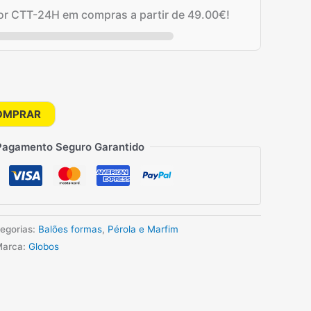
por CTT-24H em compras a partir de
49.00
€
!
OMPRAR
Pagamento Seguro Garantido
egorias:
Balões formas
,
Pérola e Marfim
Marca:
Globos