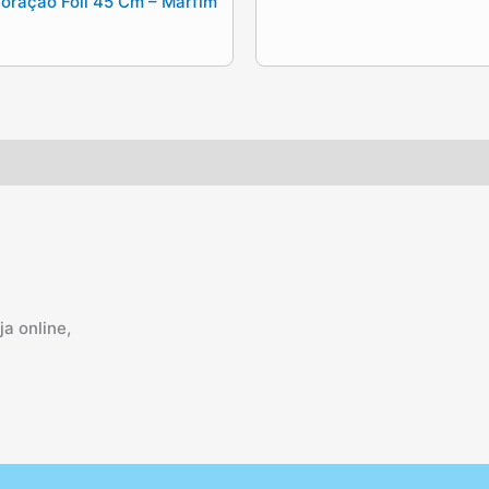
oração Foil 45 Cm – Marfim
a online,