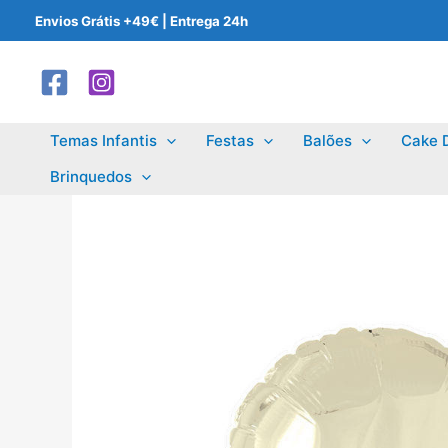
Skip
Envios Grátis +49€ | Entrega 24h
to
content
Temas Infantis
Festas
Balões
Cake 
Brinquedos