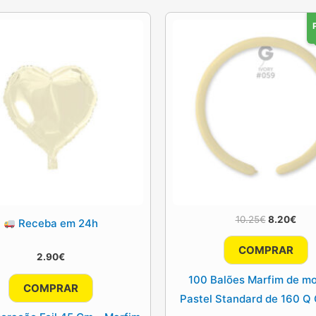
O
O
10.25
€
8.20
€
Receba em 24h
preço
pre
original
atua
COMPRAR
era:
é:
2.90
€
10.25€.
8.20
100 Balões Marfim de mo
COMPRAR
Pastel Standard de 160 