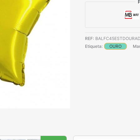
classificação
de
cliente
REF:
BALFC45ESTDOURA
Etiqueta:
OURO
Ma