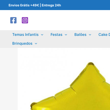
Skip
Envios Grátis +49€ | Entrega 24h
to
content
Temas Infantis
Festas
Balões
Cake 
Brinquedos