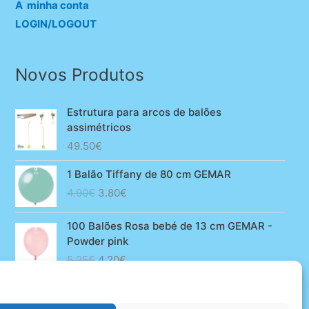
A minha conta
LOGIN/LOGOUT
Novos Produtos
Estrutura para arcos de balões
assimétricos
49.50
€
1 Balão Tiffany de 80 cm GEMAR
O
O
4.90
€
3.80
€
preço
preço
original
atual
100 Balões Rosa bebé de 13 cm GEMAR -
era:
é:
Powder pink
4.90€.
3.80€.
O
O
5.25
€
4.20
€
preço
preço
original
atual
era:
é: