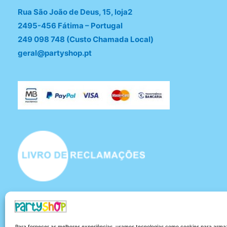
Rua São João de Deus, 15, loja2
2495-456 Fátima – Portugal
249 098 748 (Custo Chamada Local)
geral@partyshop.pt
Para fornecer as melhores experiências, usamos tecnologias como cookies para armaz