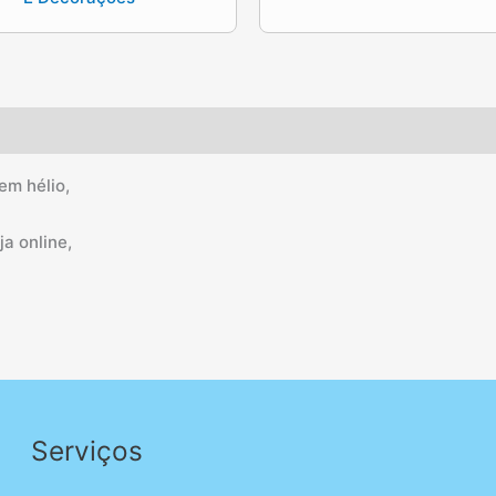
em hélio,
a online,
Serviços