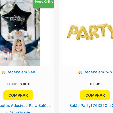
Preço Online
Receba em 24h
Receba em 24h
O
O
19.90
€
18.90
€
9.90
€
preço
preço
original
atual
COMPRAR
COMPRAR
era:
é:
19.90€.
18.90€.
quetas Adesivas Para Balões
Balão Party! 76X25Cm 
E Decorações