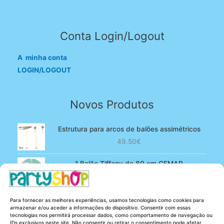
Conta Login/Logout
A minha conta
LOGIN/LOGOUT
Novos Produtos
Estrutura para arcos de balões assimétricos
49.50
€
1 Balão Tiffany de 80 cm GEMAR
O
O
4.90
€
3.80
€
preço
preço
original
atual
100 Balões Rosa bebé de 13 cm GEMAR -
Para fornecer as melhores experiências, usamos tecnologias como cookies para
era:
é:
Powder pink
armazenar e/ou aceder a informações do dispositivo. Consentir com essas
4.90€.
3.80€.
tecnologias nos permitirá processar dados, como comportamento de navegação ou
O
O
5.25
€
4.20
€
IDs exclusivos neste site. Não consentir ou retirar o consentimento pode afetar