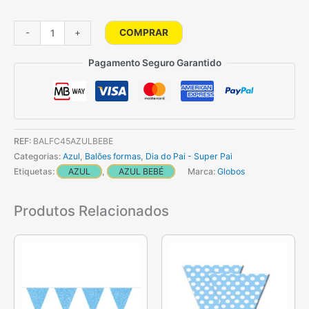
Quantidade
COMPRAR
-
+
de
Balão
Pagamento Seguro Garantido
Coração
Foil
45
Cm
REF:
BALFC45AZULBEBE
-
Categorias:
Azul
,
Balões formas
,
Dia do Pai - Super Pai
Azul
Etiquetas:
AZUL
,
AZUL BEBÉ
Marca:
Globos
Bebé
Produtos Relacionados