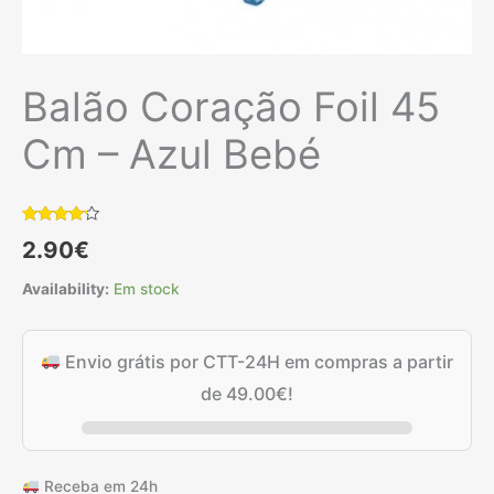
Balão Coração Foil 45
Cm – Azul Bebé
Classificado
1
2.90
€
com
4.00
em 5 com
base em
Availability:
Em stock
classificação
de cliente
Envio grátis por CTT-24H em compras a partir
de
49.00
€
!
Receba em 24h