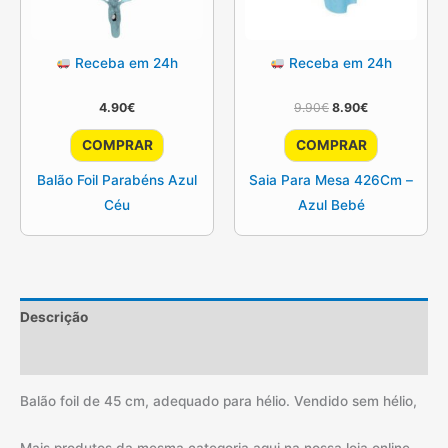
Receba em 24h
Receba em 24h
O
O
4.90
€
9.90
€
8.90
€
preço
preço
original
atual
COMPRAR
COMPRAR
era:
é:
9.90€.
8.90€.
Balão Foil Parabéns Azul
Saia Para Mesa 426Cm –
Céu
Azul Bebé
Descrição
Informação adicional
Balão foil de 45 cm, adequado para hélio. Vendido sem hélio,
Mais produtos da mesma categoria aqui na nossa loja online,